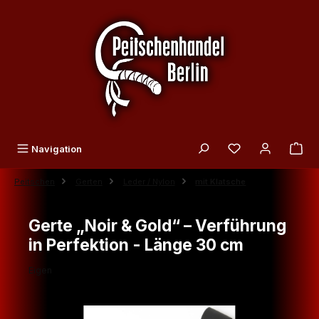
Zum Hauptinhalt springen
Du hast 0 Produk
Navigation
Peitschen
Gerten
Leder / Nylon
mit Klatsche
Gerte „Noir & Gold“ – Verführung
in Perfektion - Länge 30 cm
Eigen
Bildergalerie überspringen