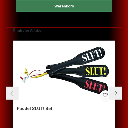
Warenkorb
Produktgalerie überspringen
Ähnliche Artikel
T
Paddel SLUT! Set