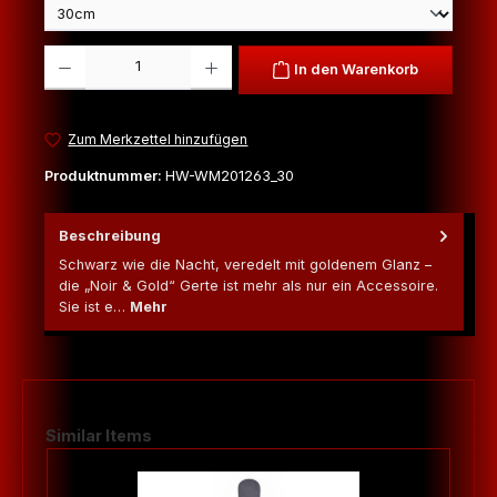
Produkt Anzahl: Gib den gewünschten Wert ein oder benutze die Schaltfl
In den Warenkorb
Zum Merkzettel hinzufügen
Produktnummer:
HW-WM201263_30
Beschreibung
Schwarz wie die Nacht, veredelt mit goldenem Glanz –
die „Noir & Gold“ Gerte ist mehr als nur ein Accessoire.
Sie ist e…
Mehr
Produktgalerie überspringen
Similar Items