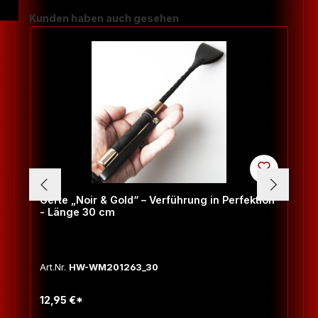
Produktgalerie überspringen
Kunden haben auch gesehen
Gerte „Noir & Gold“ – Verführung in Perfektion
- Länge 30 cm
Art.Nr.
HW-WM201263_30
12,95 €*