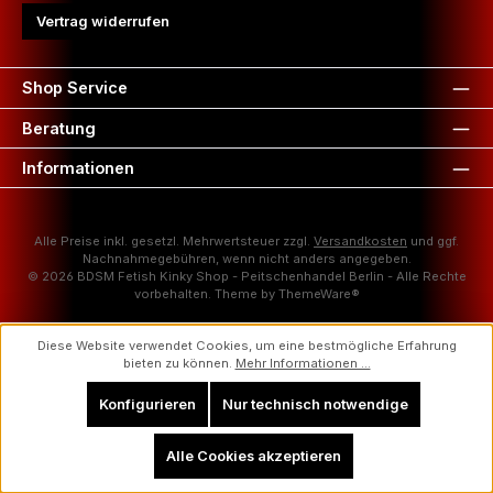
Vertrag widerrufen
Shop Service
Beratung
Informationen
Alle Preise inkl. gesetzl. Mehrwertsteuer zzgl.
Versandkosten
und ggf.
Nachnahmegebühren, wenn nicht anders angegeben.
© 2026 BDSM Fetish Kinky Shop - Peitschenhandel Berlin - Alle Rechte
vorbehalten. Theme by
ThemeWare®
Diese Website verwendet Cookies, um eine bestmögliche Erfahrung
bieten zu können.
Mehr Informationen ...
Konfigurieren
Nur technisch notwendige
Alle Cookies akzeptieren