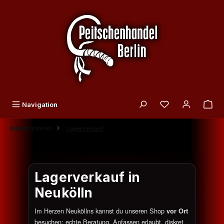
Zum Hauptinhalt springen
Du hast 0 Produk
Navigation
Informationen
Lagerverkauf
Lagerverkauf in
Neukölln
Im Herzen Neuköllns kannst du unseren Shop
vor Ort
besuchen: echte Beratung, Anfassen erlaubt, diskret