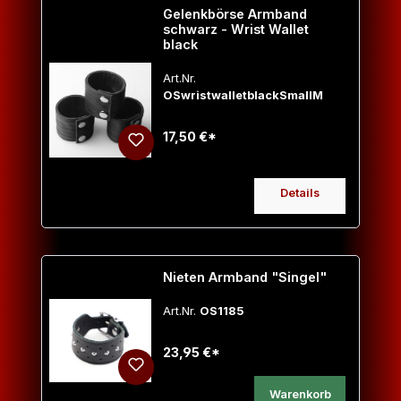
Gelenkbörse Armband
schwarz - Wrist Wallet
black
Art.Nr.
OSwristwalletblackSmallM
17,50 €*
Details
Nieten Armband "Singel"
Art.Nr.
OS1185
23,95 €*
Warenkorb