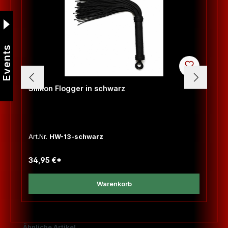
Events
Silikon Flogger in schwarz
Art.Nr.
HW-13-schwarz
34,95 €*
Warenkorb
Produktgalerie überspringen
Ähnliche Artikel