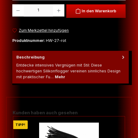
Produkt Anzahl: Gib den gewünschten Wert ein oder benutze die Schaltfl
In den Warenkorb
Zum Merkzettel hinzufügen
Produktnummer:
HW-27-rot
Beschreibung
Entdecke intensives Vergnügen mit Stil: Diese
hochwertigen Silikonflogger vereinen sinnliches Design
mit praktischer Fu…
Mehr
Produktgalerie überspringen
Kunden haben auch gesehen
TIPP!