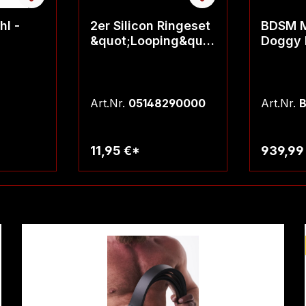
l -
2er Silicon Ringeset
BDSM M
&quot;Looping&quot
Doggy 
;
Art.Nr.
05148290000
Art.Nr.
11,95 €*
939,99
rb
Warenkorb
W