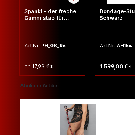
Spanki – der freche
Bondage-Stuh
Gummistab für
Schwarz
unvergessliche
Momente -
Rundgummi 6mm
Art.Nr.
PH_GS_R6
Art.Nr.
AH154
ab
17,99 €*
1.599,00 €*
Warenkorb
Warenko
Produktgalerie überspringen
Ähnliche Artikel