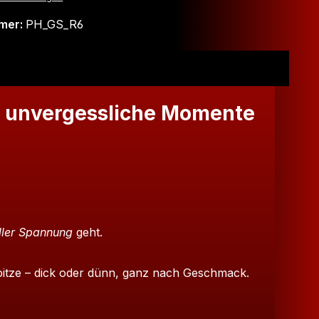
mer:
PH_GS_R6
r unvergessliche Momente
ller Spannung
geht.
Spitze – dick oder dünn, ganz nach Geschmack.