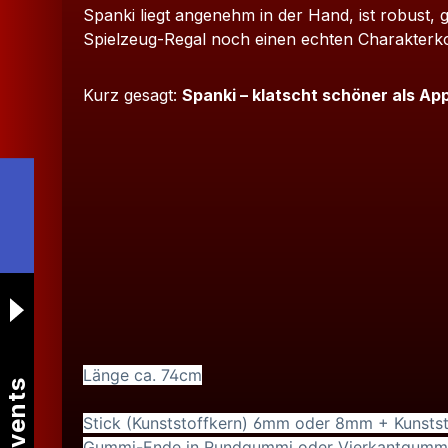
Spanki liegt angenehm in der Hand, ist robust, g
Spielzeug-Regal noch einen echten Charakterk
Kurz gesagt:
Spanki – klatscht schöner als Ap
Länge ca. 74cm
Events
Stick (Kunststoffkern) 6mm oder 8mm + Kunsts
Gummi-Ende in Rundgummi oder Vierkantgummi