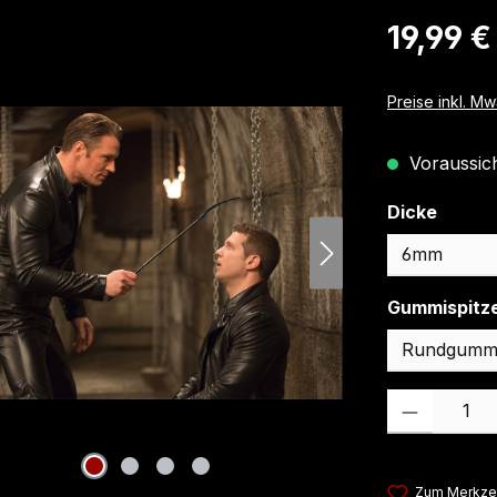
Regulärer Pre
19,99 €
Preise inkl. M
Voraussicht
auswä
Dicke
Gummispitz
Produkt Anzahl
Zum Merkzet