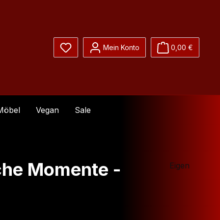
Du hast 0 Produkte auf dem Merkzettel
Mein Konto
0,00 €
Möbel
Vegan
Sale
iche Momente -
Eigen