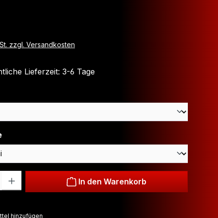
is:
wSt. zzgl. Versandkosten
liche Lieferzeit: 3-6 Tage
hlen
auswählen
e
: Gib den gewünschten Wert ein oder benutze die Schaltflächen um
In den Warenkorb
tel hinzufügen