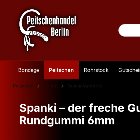
m Hauptinhalt springen
Zur Suche springen
Zur Hauptnavigation springen
Bondage
Peitschen
Rohrstock
Gutschei
Peitschen
Gerten
Gummi/Anderes
Spanki – der freche 
Rundgummi 6mm