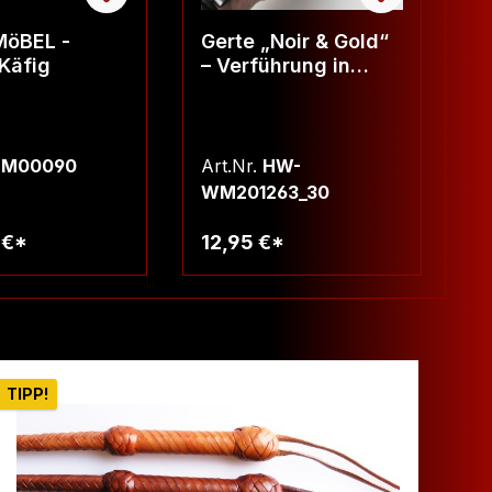
öBEL -
Gerte „Noir & Gold“
D
Käfig
– Verführung in
S
Perfektion - Länge
3
30 cm
BM00090
Art.Nr.
HW-
Ar
WM201263_30
 €*
12,95 €*
3
arenkorb
Warenkorb
TIPP!
TIP