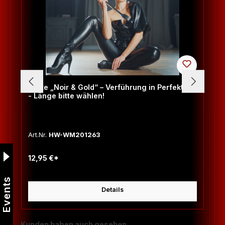
Gerte „Noir & Gold“ – Verführung in Perfektion
- Länge bitte wählen!
Art.Nr.
HW-WM201263
12,95 €*
Events
Details
Produktgalerie überspringen
Kunden haben auch gesehen