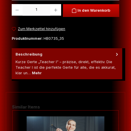
Produkt Anzahl: Gib den gewünschten Wert ein oder benutze die Schaltfl
In den Warenkorb
Zum Merkzettel hinzufügen
Produktnummer:
HB0735_35
Beschreibung
Kurze Gerte „Teacher I“ – präzise, direkt, effektiv. Die
Teacher I ist die perfekte Gerte für alle, die es akkurat,
klar un…
Mehr
Produktgalerie überspringen
Similar Items