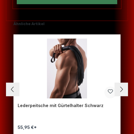
Produktgalerie überspringen
Ähnliche Artikel
Lederpeitsche mit Gürtelhalter Schwarz
55,95 €*