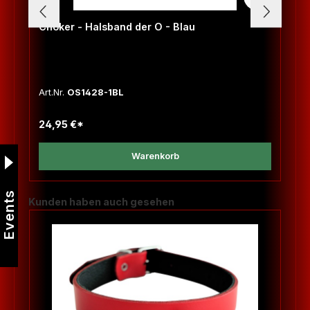
Choker - Halsband der O - Blau
Art.Nr.
OS1428-1BL
24,95 €*
Warenkorb
Events
Produktgalerie überspringen
Kunden haben auch gesehen