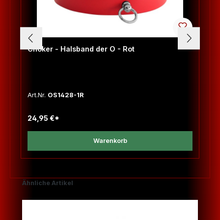
Choker - Halsband der O - Rot
Art.Nr.
OS1428-1R
24,95 €*
Warenkorb
Produktgalerie überspringen
Ähnliche Artikel