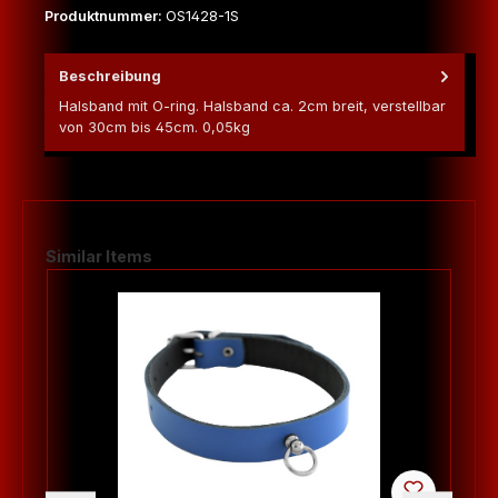
Produktnummer:
OS1428-1S
Beschreibung
Halsband mit O-ring. Halsband ca. 2cm breit, verstellbar
von 30cm bis 45cm. 0,05kg
Produktgalerie überspringen
Similar Items