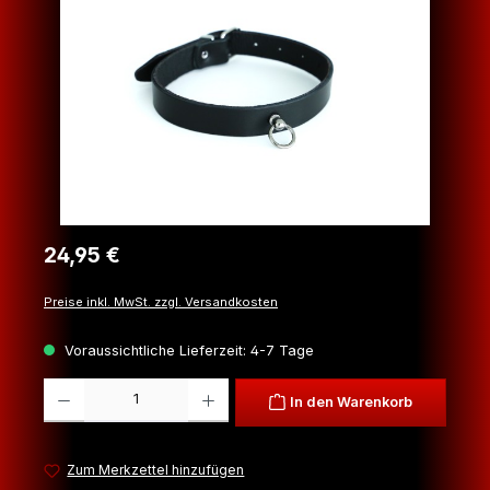
Regulärer Preis:
24,95 €
Preise inkl. MwSt. zzgl. Versandkosten
Voraussichtliche Lieferzeit: 4-7 Tage
Produkt Anzahl: Gib den gewünschten Wert ein oder benutze die Schaltfl
In den Warenkorb
Zum Merkzettel hinzufügen