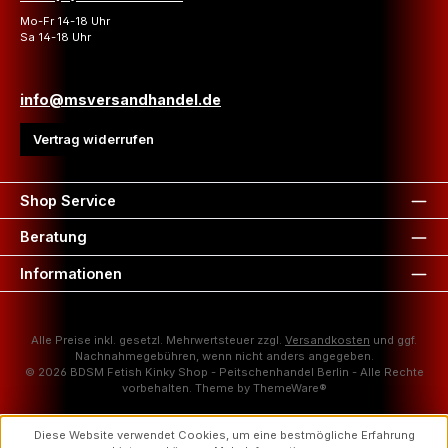
Mo-Fr 14-18 Uhr
Sa 14-18 Uhr
info@msversandhandel.de
Vertrag widerrufen
Shop Service
Beratung
Informationen
Alle Preise inkl. gesetzl. Mehrwertsteuer zzgl.
Versandkosten
und ggf.
Nachnahmegebühren, wenn nicht anders angegeben.
© 2026 BDSM Fetish Kinky Shop - Peitschenhandel Berlin - Alle Rechte
vorbehalten. Theme by
ThemeWare®
Diese Website verwendet Cookies, um eine bestmögliche Erfahrung