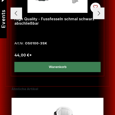
Events
High Quality - Fussfesseln schmal schwarz
abschließbar
Art.Nr.
OS0100-3SK
44,00 €*
Warenkorb
Produktgalerie überspringen
Ähnliche Artikel
T