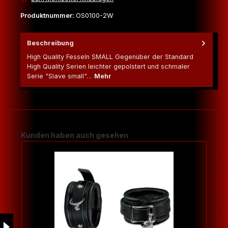
Produktnummer:
OS0100-2W
Beschreibung
High Quality Fesseln SMALL Gegenüber der Standard
High Quality Serien leichter gepolstert und schmaler
Serie "Slave small"…
Mehr
Produktgalerie überspringen
Kunden haben auch gesehen