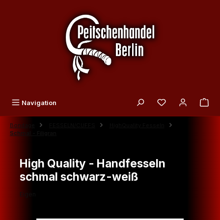
Zum Hauptinhalt springen
Du hast 0 Produk
Navigation
Bondage
FESSELN/CUFFS
HighQuality Fesseln
Schmal - Filigran
High Quality - Handfesseln
schmal schwarz-weiß
Eigen