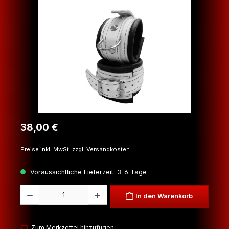
Bildergalerie überspringen
Regulärer Preis:
38,00 €
Preise inkl. MwSt. zzgl. Versandkosten
Voraussichtliche Lieferzeit: 3-6 Tage
Produkt Anzahl: Gib den gewünschten Wert ein oder benutze die Schaltfl
In den Warenkorb
Zum Merkzettel hinzufügen