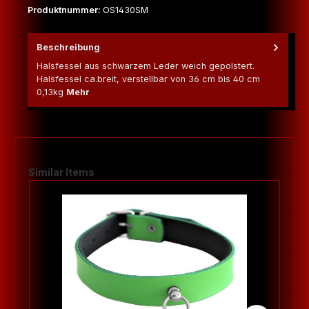
Produktnummer:
OS1430SM
Beschreibung
Halsfessel aus schwarzem Leder weich gepolstert.
Halsfessel ca.breit, verstellbar von 36 cm bis 40 cm
0,13kg
Mehr
Produktgalerie überspringen
Similar Items