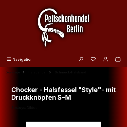
Zum Hauptinhalt springen
Du hast 0 Produk
Navigation
Bondage
Halsbänder
Schmuck-Halsband
Chocker - Halsfessel "Style"- mit
Druckknöpfen S-M
Sextoys/Dildos
Bildergalerie überspringen