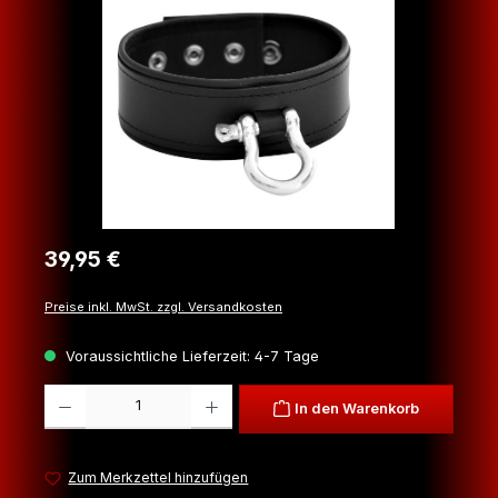
Regulärer Preis:
39,95 €
Preise inkl. MwSt. zzgl. Versandkosten
Voraussichtliche Lieferzeit: 4-7 Tage
Produkt Anzahl: Gib den gewünschten Wert ein oder benutze die Schaltfl
In den Warenkorb
Zum Merkzettel hinzufügen