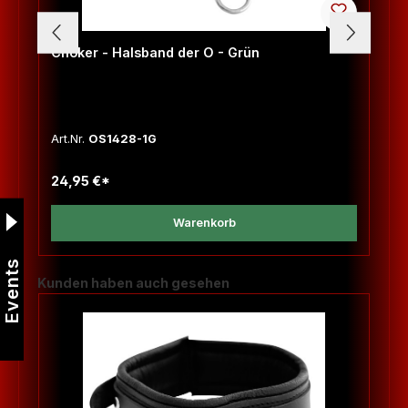
Choker - Halsband der O - Grün
Art.Nr.
OS1428-1G
24,95 €*
Warenkorb
Events
Produktgalerie überspringen
Kunden haben auch gesehen