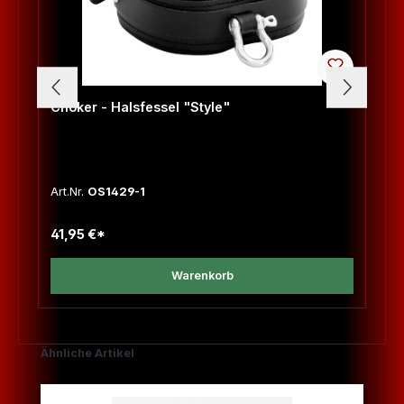
Choker - Halsfessel "Style"
Art.Nr.
OS1429-1
41,95 €*
Warenkorb
Produktgalerie überspringen
Ähnliche Artikel