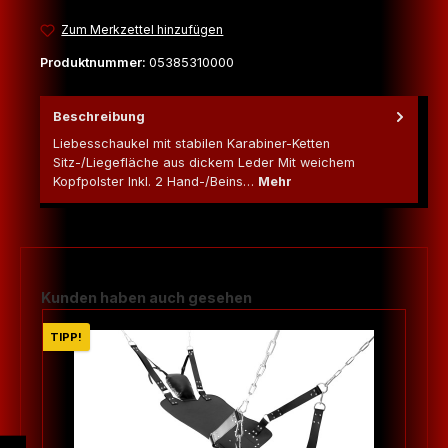
Zum Merkzettel hinzufügen
Produktnummer:
05385310000
Beschreibung
Liebesschaukel mit stabilen Karabiner-Ketten
Sitz-/Liegefläche aus dickem Leder Mit weichem
Kopfpolster Inkl. 2 Hand-/Beins…
Mehr
Produktgalerie überspringen
Kunden haben auch gesehen
TIPP!