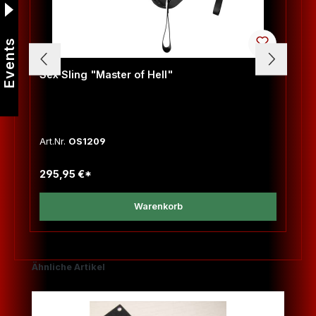
Events
Sex Sling "Master of Hell"
Art.Nr.
OS1209
295,95 €*
Warenkorb
Produktgalerie überspringen
Ähnliche Artikel