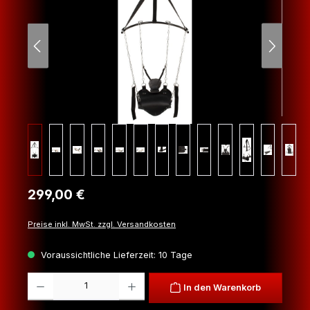
Regulärer Preis:
299,00 €
Preise inkl. MwSt. zzgl. Versandkosten
Voraussichtliche Lieferzeit: 10 Tage
Produkt Anzahl: Gib den gewünschten Wert ein oder benutze die Schaltfl
In den Warenkorb