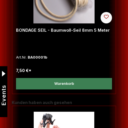
BONDAGE SEIL - Baumwoll-Seil 8mm 5 Meter
Art.Nr.
BA00001b
7,50 €*
Warenkorb
Events
Produktgalerie überspringen
Kunden haben auch gesehen