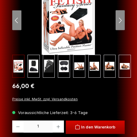
Regulärer Preis:
66,00 €
Preise inkl. MwSt. zzgl. Versandkosten
Voraussichtliche Lieferzeit: 3-6 Tage
Produkt Anzahl: Gib den gewünschten Wert ein oder benutze die Schaltfl
In den Warenkorb