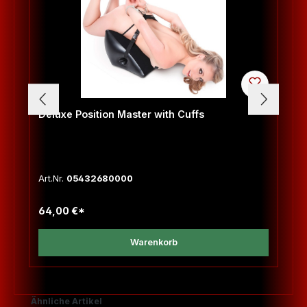
Deluxe Position Master with Cuffs
Art.Nr.
05432680000
64,00 €*
Warenkorb
Produktgalerie überspringen
Ähnliche Artikel