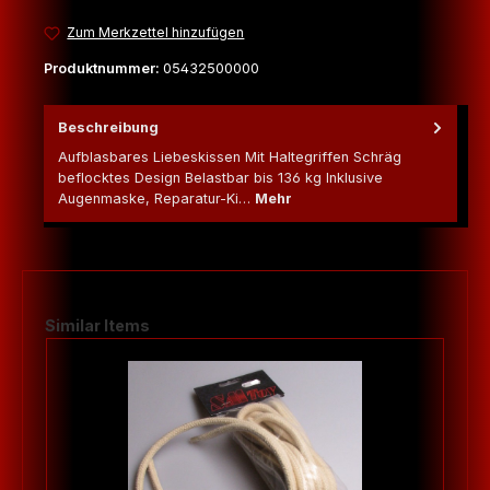
Zum Merkzettel hinzufügen
Produktnummer:
05432500000
Beschreibung
Aufblasbares Liebeskissen Mit Haltegriffen Schräg
beflocktes Design Belastbar bis 136 kg Inklusive
Augenmaske, Reparatur-Ki…
Mehr
Produktgalerie überspringen
Similar Items