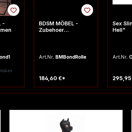
 -
BDSM MÖBEL -
Sex Sli
hmen
Zubehoer
Hell"
Bondagerahmen -
Spankrolle
ond1
Art.Nr.
BMBondRolle
Art.Nr.
O
9,95 €*
184,60 €*
295,95
rb
Warenkorb
W