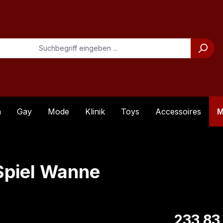
n
Gay
Mode
Klinik
Toys
Accessoires
M
piel Wanne
Regulärer Pre
233,83