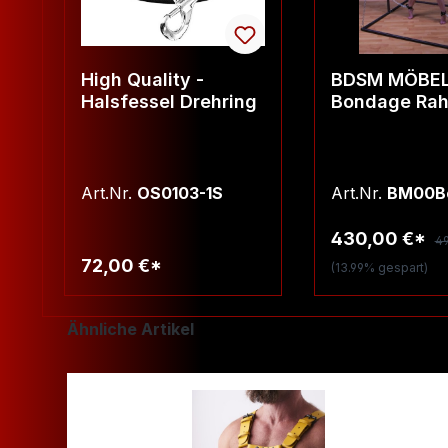
High Quality -
BDSM MÖBEL
Halsfessel Drehring
Bondage Ra
Art.Nr.
OS0103-1S
Art.Nr.
BM00B
430,00 €*
49
72,00 €*
(13.99% gespart)
Warenkorb
Warenko
Produktgalerie überspringen
Ähnliche Artikel