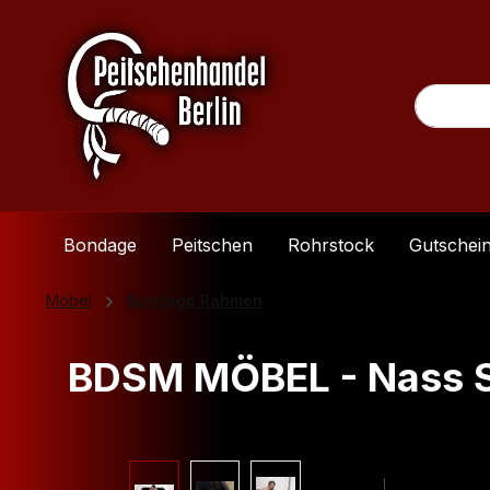
m Hauptinhalt springen
Zur Suche springen
Zur Hauptnavigation springen
Bondage
Peitschen
Rohrstock
Gutschei
Möbel
Bondage Rahmen
BDSM MÖBEL - Nass S
Bildergalerie überspringen