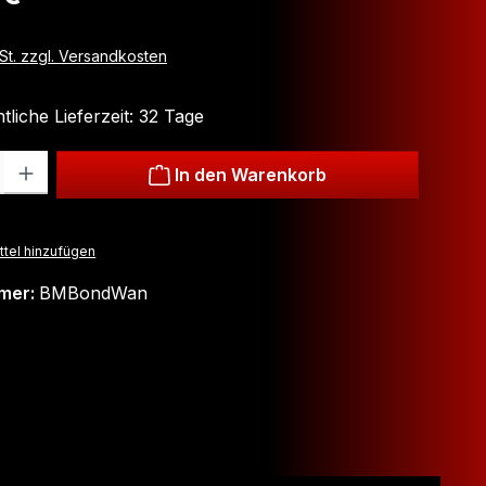
wSt. zzgl. Versandkosten
liche Lieferzeit: 32 Tage
: Gib den gewünschten Wert ein oder benutze die Schaltflächen um
In den Warenkorb
tel hinzufügen
mer:
BMBondWan