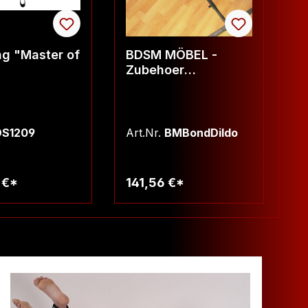
ng "Master of
BDSM MÖBEL -
F
Zubehoer
Bondagerahmen -
Dildohalter
S1209
Art.Nr.
BMBondDildo
Ar
 €*
141,56 €*
2
arenkorb
Warenkorb
TIP