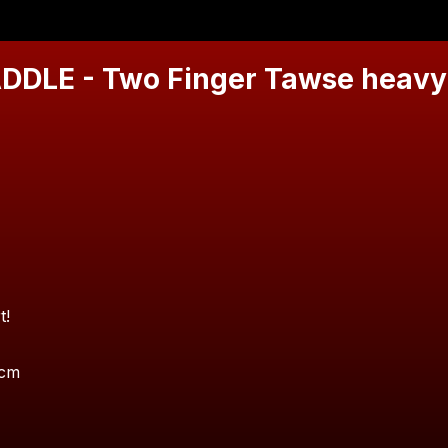
DDLE - Two Finger Tawse heavy
t!
5cm