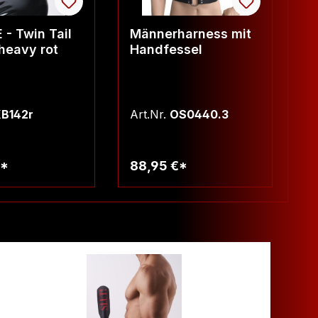
- Twin Tail
Männerharness mit
S
heavy rot
Handfessel
B142r
Art.Nr.
OS0440.3
Ar
€*
88,95 €*
2
arenkorb
Warenkorb