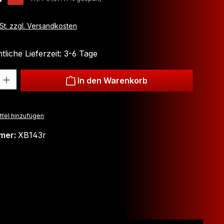
wSt. zzgl. Versandkosten
liche Lieferzeit: 3-6 Tage
: Gib den gewünschten Wert ein oder benutze die Schaltflächen um
In den Warenkorb
tel hinzufügen
mer:
XB143r