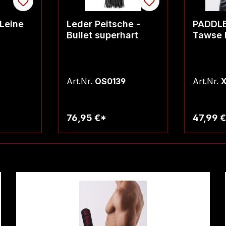
Leine
Leder Peitsche -
PADDLE 
Bullet superhart
Tawse 
Art.Nr.
OS0139
Art.Nr.
X
76,95 €*
47,99 
rb
Warenkorb
W