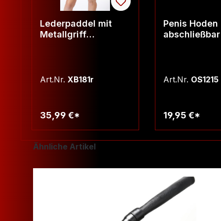
Lederpaddel mit
Penis Hoden 
Metallgriff
abschließbar
Lochpaddle rot
Art.Nr.
XB181r
Art.Nr.
OS1215
35,99 €*
19,95 €*
Warenkorb
Warenko
Produktgalerie überspringen
Ähnliche Artikel