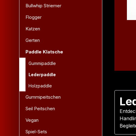
Bullwhip Striemer
Flogger
Katzen
Gerten
Paddle Klatsche
Gummipaddle
Lederpaddle
Holzpaddle
Gummipeitschen
Led
Seil Peitschen
Entdec
Handli
Vegan
Beglei
Spiel-Sets