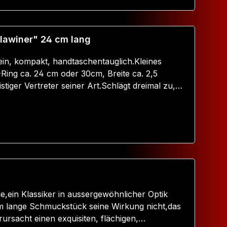
m
Warenkorb
ungezogener Dreifach-Slapper "Schlawiner" 24 cm lang
ein, kompakt, handtaschentauglich.Kleines
ing ca. 24 cm oder 30cm, Breite ca. 2,5
stiger Vertreter seiner Art.Schlägt dreimal zu,
us und ist dabei äusserst effizient ;)
Warenkorb
in Klassiker in aussergewöhnlicher Optik
cm lange Schmuckstück seine Wirkung nicht,das
rursacht einen exquisiten, flächigen,