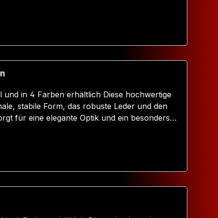
(Eine besondere Empfehlung vom Lager-Hasi)
Warenkorb
en
Farben erhältlich Diese hochwertige
ale, stabile Form, das robuste Leder und den
sorgt für eine elegante Optik und ein besonders
 Nieten dem Design zusätzliche Stabilität und
en festen Griff liegt die Klatsche angenehm und
che besonders schlank, stabil und hochwertig