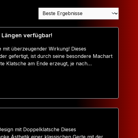
i Längen verfügbar!
 mit überzeugender Wirkung! Dieses
r gefertigt, ist durch seine besondere Machart
lte Klatsche am Ende erzeugt, je nach
Spuren.Flacher Griff, liegt gut in der Hand oder
afe zwischendurch. incl. Griffschlaufe zum
a. 35 cm oder 50 cm Grösse der Schlagflächen
-Design mit Doppelklatsche Dieses
nke Ästhetik einer klassischen Gerte mit der