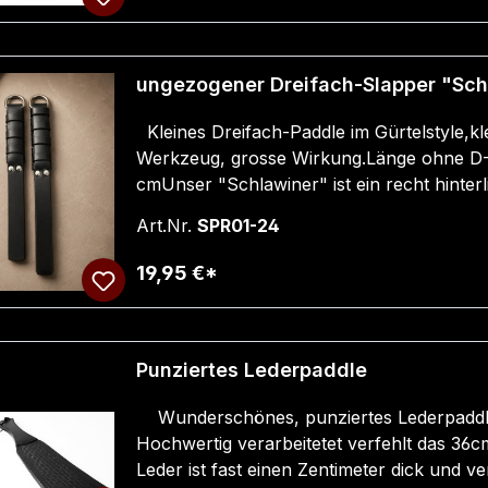
/ Länge der Striemen am Ende ca. 11 c
Kleines Dreifach-Paddle im Gürtelstyle,kl
Werkzeug, grosse Wirkung.Länge ohne D-R
cmUnser "Schlawiner" ist ein recht hinterli
wo man nur einmal erwartet!Sieht stylisch a
Art.Nr.
SPR01-24
19,95 €*
Punziertes Lederpaddle
Wunderschönes, punziertes Lederpaddle,e
Hochwertig verarbeitetet verfehlt das 36
Leder ist fast einen Zentimeter dick und ve