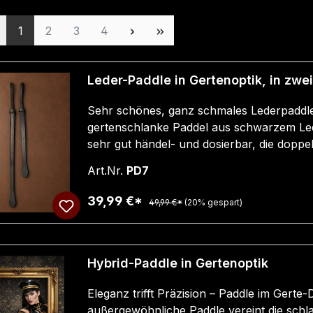
Seite
Seite
Seite
Seite
1
2
3
4
Leder-Paddle in Gertenoptik, in zwe
Sehr schönes, ganz schmales Lederpaddle
gertenschlanke Paddel aus schwarzem Lede
sehr gut händel- und dosierbar, die doppe
Schlagintensität, deutliche oder dezentere 
Art.Nr.
PD7
auch in der Handtasche, für die kleine Str
Aufhängen. Gesamtlänge ohne Schlaufe c
39,99 €*
49,99 €*
(20% gespart)
ca. 5 cm Länge und ca. 3 cm Breite
Hybrid-Paddle in Gertenoptik
Eleganz trifft Präzision – Paddle im Gerte
außergewöhnliche Paddle vereint die schla