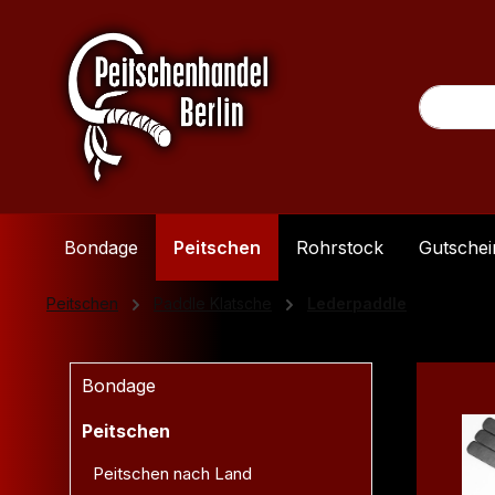
m Hauptinhalt springen
Zur Suche springen
Zur Hauptnavigation springen
Bondage
Peitschen
Rohrstock
Gutschei
Peitschen
Paddle Klatsche
Lederpaddle
Produ
Bondage
Peitschen
Peitschen nach Land