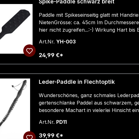
Sequenzen oder ausdrucksstarke Akzente 
Spike-Paddle schwarz breit
Mischung aus Flexibilität und Durchsetzu
Paddle mit Spikeseinseitig glatt mit Handr
setzen zudem ein stilvolles visuelles Statem
NietenGrösse: ca. 45cm Im Durchmesseretwa
hier nicht zugreifen...:-) Wirkung Hart bis
Art.Nr.
YH-003
24,99 €*
Leder-Paddle in Flechtoptik
Wunderschönes, ganz schmales Lederpaddle
gertenschlanke Paddel aus schwarzem, gefl
besondere Machart in vielerlei Hinsicht ein
Enden erzeugen, je nach Schlagintensität,
Art.Nr.
PD11
liegt gut in der Hand oder auch in der Han
zwischendurch. incl. Griffschlaufe zum 
39,99 €*