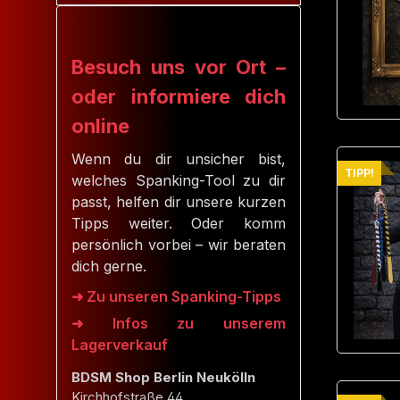
Besuch uns vor Ort –
oder informiere dich
online
Wenn du dir unsicher bist,
TIPP!
welches Spanking-Tool zu dir
passt, helfen dir unsere kurzen
Tipps weiter. Oder komm
persönlich vorbei – wir beraten
dich gerne.
➜ Zu unseren Spanking-Tipps
➜ Infos zu unserem
Lagerverkauf
BDSM Shop Berlin Neukölln
Kirchhofstraße 44