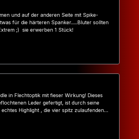
– diese Kantschu bietet eine ausgewogene
ngskraft. Die kontrastreichen Farbkombinationen
iemen und auf der anderen Seite mit Spike-
ent. Ein vielseitiges Instrument für alle, die
s für die härteren Spanker.....Bluter sollten
Intensität mit Ästhetik verbinden möchten.
 Extrem ;) sie erwerben 1 Stück!
Warenkorb
 in Flechtoptik mit fieser Wirkung! Dieses
ochtenen Leder gefertigt, ist durch seine
 echtes Highlight , die vier spitz zulaufenden
 deutliche oder dezentere Spuren.Flacher Griff,
dtasche, für die kleine, gemeine Strafe
Aufhängen. Gesamtlänge ohne Schlaufe ca. 60 cm