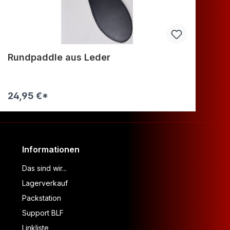
Rundpaddle aus Leder
L
24,95 €*
49
Warenkorb
Informationen
Das sind wir...
Lagerverkauf
Packstation
Support BLF
Linkliste