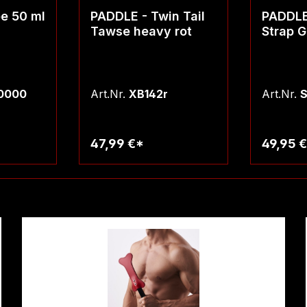
e 50 ml
PADDLE - Twin Tail
PADDLE
Tawse heavy rot
Strap 
Holzgri
0000
Art.Nr.
XB142r
Art.Nr.
47,99 €*
49,95 
rb
Warenkorb
W