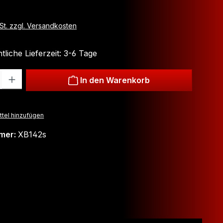
wSt. zzgl. Versandkosten
liche Lieferzeit: 3-6 Tage
: Gib den gewünschten Wert ein oder benutze die Schaltflächen um
In den Warenkorb
tel hinzufügen
mer:
XB142s