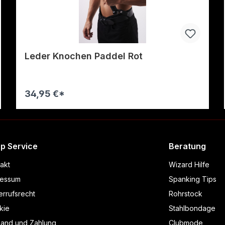
Leder Knochen Paddel Rot
34,95 €*
Warenkorb
p Service
Beratung
akt
Wizard Hilfe
ressum
Spanking Tips
rrufsrecht
Rohrstock
kie
Stahlbondage
sand und Zahlung
Clubmode