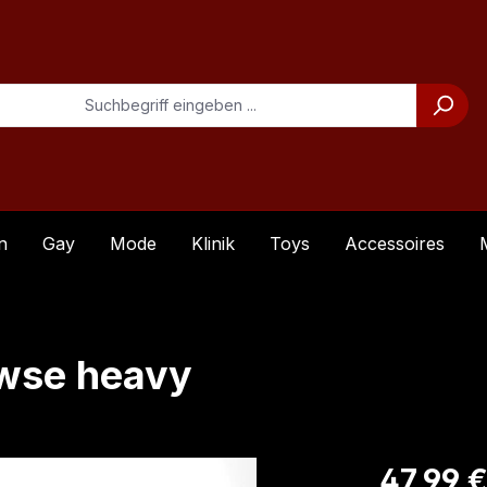
n
Gay
Mode
Klinik
Toys
Accessoires
awse heavy
Regulärer Pre
47,99 