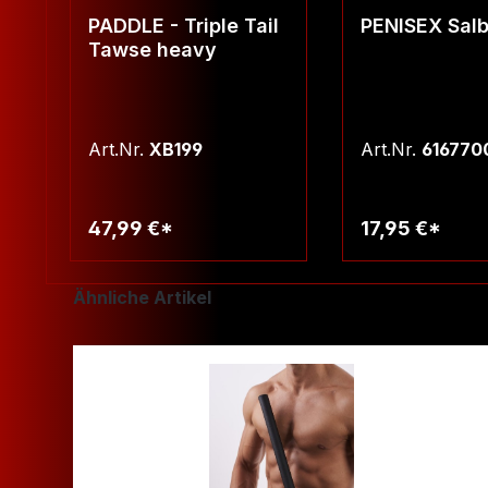
PADDLE - Triple Tail
PENISEX Salb
Tawse heavy
Art.Nr.
XB199
Art.Nr.
616770
47,99 €*
17,95 €*
Warenkorb
Warenko
Produktgalerie überspringen
Ähnliche Artikel