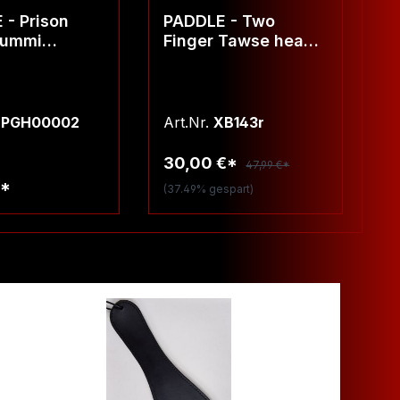
 - Prison
PADDLE - Two
T
Gummi
Finger Tawse heavy
K
ff
rot
SPGH00002
Art.Nr.
XB143r
Ar
30,00 €*
47,99 €*
€*
4
(37.49% gespart)
arenkorb
Warenkorb