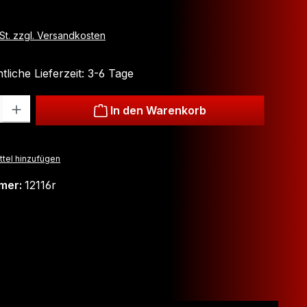
wSt. zzgl. Versandkosten
liche Lieferzeit: 3-6 Tage
: Gib den gewünschten Wert ein oder benutze die Schaltflächen um
In den Warenkorb
tel hinzufügen
mer:
12116r