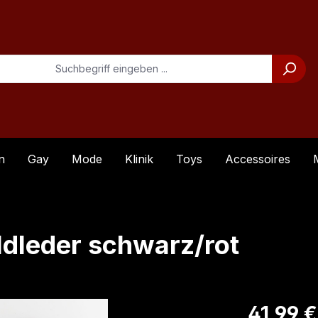
n
Gay
Mode
Klinik
Toys
Accessoires
ildleder schwarz/rot
Regulärer Pre
41,99 €