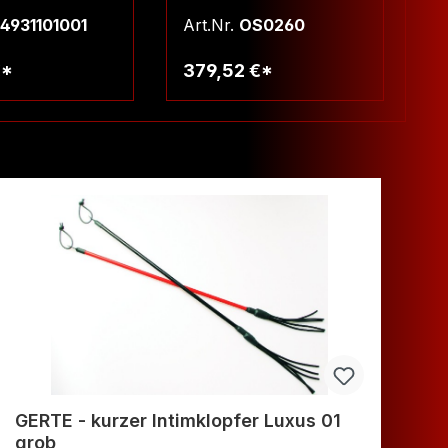
4931101001
Art.Nr.
OS0260
Ar
€*
379,52 €*
5
arenkorb
Warenkorb
GERTE - kurzer Intimklopfer Luxus 01
GE
grob
L