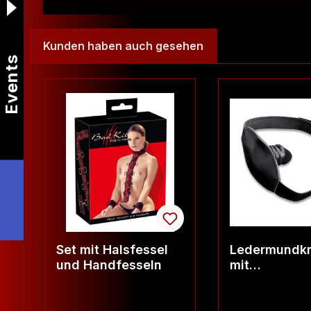
Kunden haben auch gesehen
Events
Produktgalerie überspringen
Set mit Halsfessel
Ledermundkn
und Handfesseln
mit
Latexdildo(i