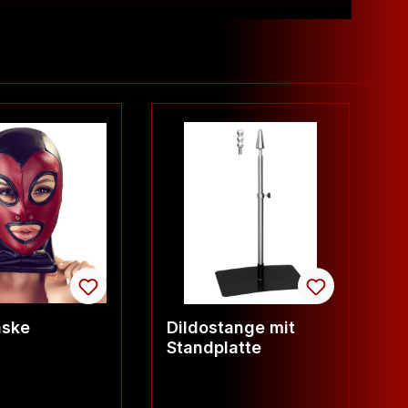
ske
Dildostange mit
L
Standplatte
H