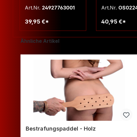
Art.Nr.
24927763001
Art.Nr.
OS022
39,95 €*
40,95 €*
Warenkorb
Warenko
Produktgalerie überspringen
Ähnliche Artikel
Bestrafungspaddel - Holz