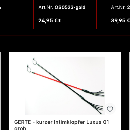
4
Art.Nr.
OS0523-gold
Art.Nr.
2
24,95 €*
39,95 
rb
Warenkorb
W
GERTE - kurzer Intimklopfer Luxus 01
grob