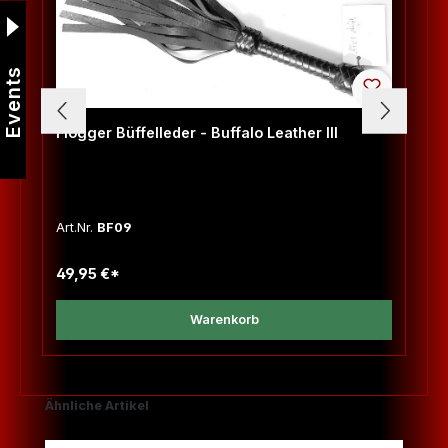
Events
Flogger Büffelleder - Buffalo Leather III
Art.Nr.
BF09
49,95 €*
Warenkorb
Produktgalerie überspringen
Ähnliche Artikel