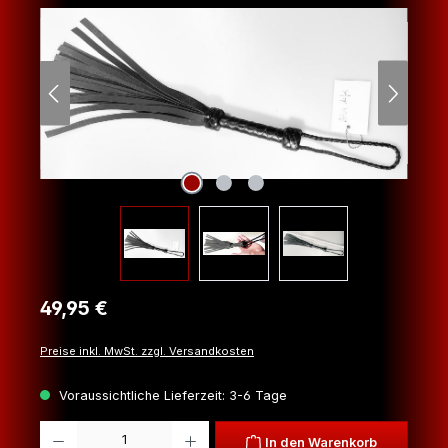
Regulärer Preis:
49,95 €
Preise inkl. MwSt. zzgl. Versandkosten
Voraussichtliche Lieferzeit: 3-6 Tage
Produkt Anzahl: Gib den gewünschten Wert ein oder benutze die Schaltfl
In den Warenkorb