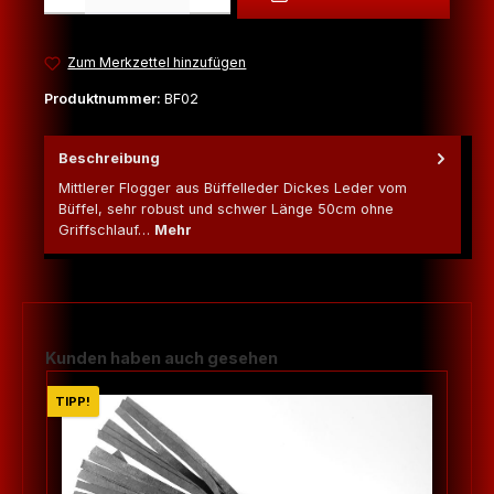
Zum Merkzettel hinzufügen
Produktnummer:
BF02
Beschreibung
Mittlerer Flogger aus Büffelleder Dickes Leder vom
Büffel, sehr robust und schwer Länge 50cm ohne
Griffschlauf…
Mehr
Produktgalerie überspringen
Kunden haben auch gesehen
TIPP!