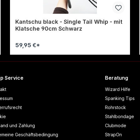
Kantschu black - Single Tail Whip - mit
Klatsche 90cm Schwarz
59,95 €*
Warenkorb
p Service
Beratung
akt
Wizard Hilfe
ressum
Spanking Tips
rrufsrecht
Rohrstock
kie
Stahlbondage
sand und Zahlung
Clubmode
gemeine Geschäftsbedingung
StrapOn