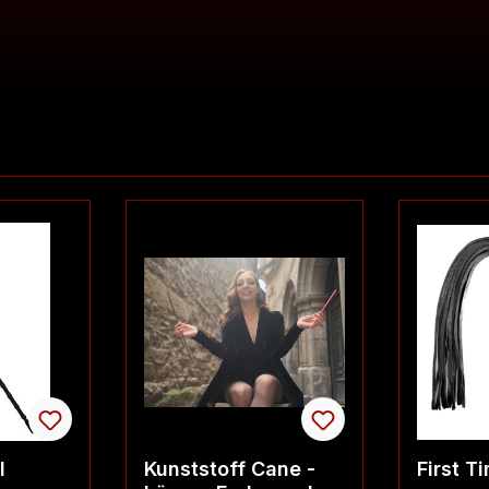
l
Kunststoff Cane -
First T