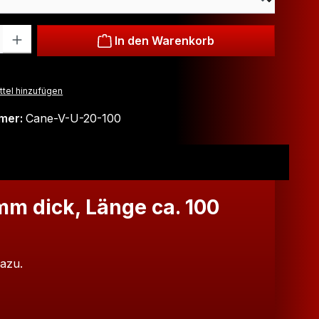
: Gib den gewünschten Wert ein oder benutze die Schaltflächen um
In den Warenkorb
tel hinzufügen
mer:
Cane-V-U-20-100
mm dick, Länge ca. 100
dazu.