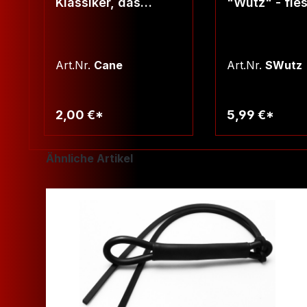
Klassiker, das
"Wutz" - fie
absolute "must-
kleiner Schni
have" für Spanker -
wählbar!
Art.Nr.
Cane
Art.Nr.
SWutz
2,00 €*
5,99 €*
Warenko
Produktgalerie überspringen
Ähnliche Artikel