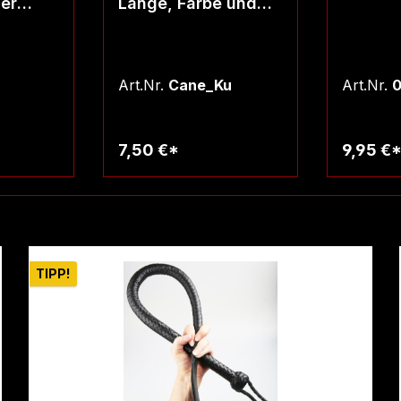
ser
Länge, Farbe und
ppser!
Durchmesser
wählbar!
Art.Nr.
Cane_Ku
Art.Nr.
7,50 €*
9,95 €
rb
W
TIPP!