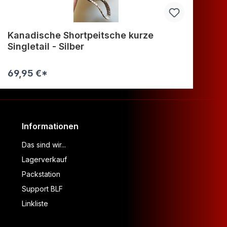
Kanadische Shortpeitsche kurze
Le
Singletail - Silber
69,95 €*
29
Warenkorb
Informationen
Das sind wir...
Lagerverkauf
Packstation
Support BLF
Linkliste