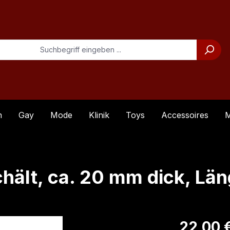
n
Gay
Mode
Klinik
Toys
Accessoires
M
hält, ca. 20 mm dick, Lä
Regulärer Pre
22,00 