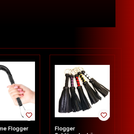
ime Flogger
Flogger
F