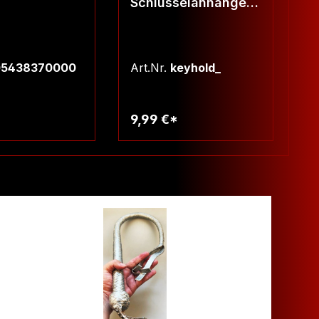
Schlüsselanhänger -
S
in fünf Farben!
i
05438370000
Art.Nr.
keyhold_
Ar
*
9,99 €*
9
arenkorb