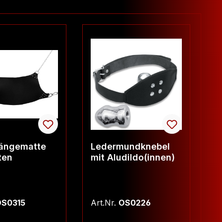
ängematte
Ledermundknebel
T
ten
mit Aludildo(innen)
H
S0315
Art.Nr.
OS0226
Ar