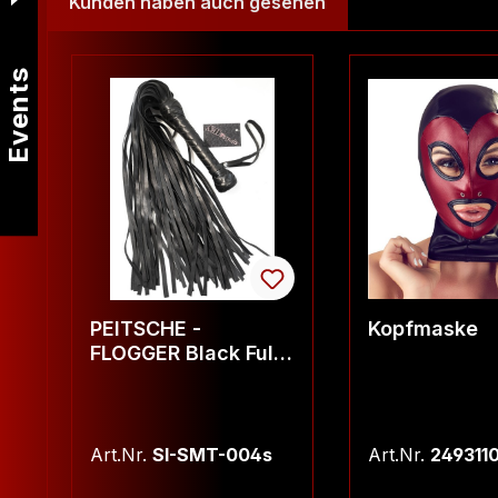
Kunden haben auch gesehen
Produktgalerie überspringen
Events
PEITSCHE -
Kopfmaske
FLOGGER Black Full
50 Tails
Art.Nr.
SI-SMT-004s
Art.Nr.
249311