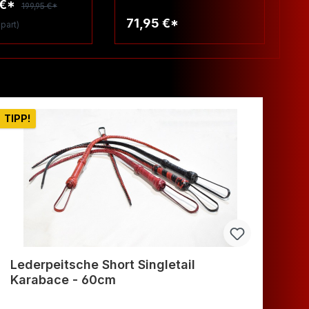
 €*
199,95 €*
71,95 €*
3
part)
arenkorb
Warenkorb
TIPP!
Lederpeitsche Short Singletail
GE
Karabace - 60cm
fe