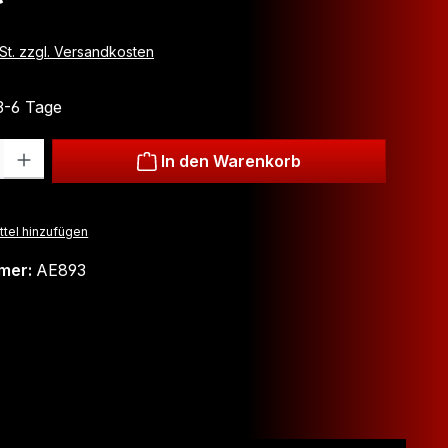
wSt. zzgl. Versandkosten
 3-6 Tage
: Gib den gewünschten Wert ein oder benutze die Schaltflächen um
In den Warenkorb
tel hinzufügen
mer:
AE893