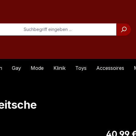
n
Gay
Mode
Klinik
Toys
Accessoires
eitsche
Regulärer Pre
40,99 