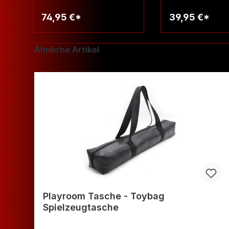
74,95 €*
39,95 €*
Warenkorb
Warenko
Produktgalerie überspringen
Ähnliche Artikel
Playroom Tasche - Toybag
Spielzeugtasche