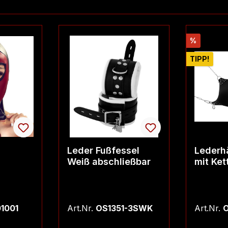
Rabatt
%
TIPP!
Leder Fußfessel
Lederh
Weiß abschließbar
mit Ket
01001
Art.Nr.
OS1351-3SWK
Art.Nr.
O