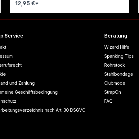
12,95 €*
p Service
Beratung
akt
Wizard Hilfe
ressum
Spanking Tips
rrufsrecht
Rohrstock
kie
Stahlbondage
sand und Zahlung
Clubmode
gemeine Geschäftsbedingung
StrapOn
enschutz
FAQ
rbeitungsverzeichnis nach Art. 30 DSGVO