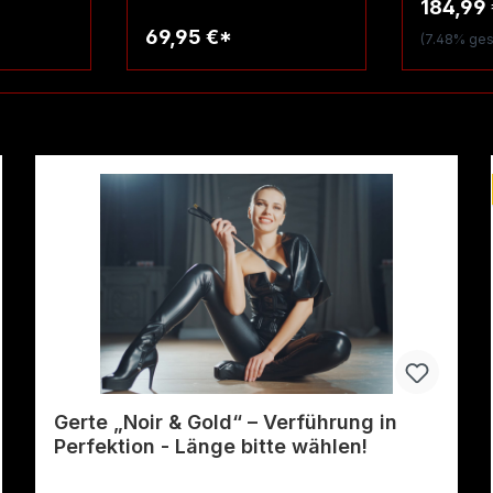
184,99
69,95 €*
(7.48% ges
rb
Warenkorb
W
Gerte „Noir & Gold“ – Verführung in
Perfektion - Länge bitte wählen!