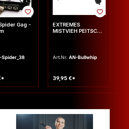
Spider Gag -
EXTREMES
G
mm
MISTVIEH PEITSCHE
- Gummi-Bullwhip
-Spider_38
Art.Nr.
AN-Bullwhip
Ar
€*
39,95 €*
9
arenkorb
Warenkorb