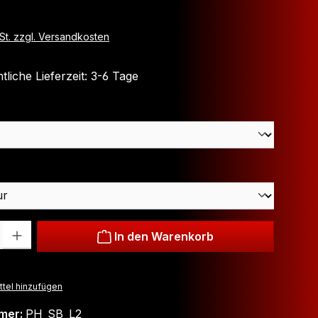
wSt. zzgl. Versandkosten
liche Lieferzeit: 3-6 Tage
hlen
wählen
: Gib den gewünschten Wert ein oder benutze die Schaltflächen um
In den Warenkorb
tel hinzufügen
mer:
PH_SB_L2