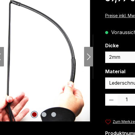
Preise inkl. M
Voraussicht
auswä
Dicke
aus
Material
Produkt Anzahl
Zum Merkzet
Produktnum