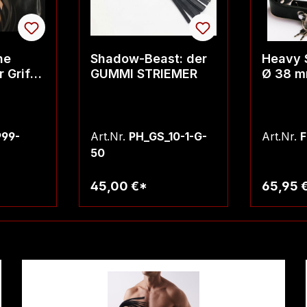
he
Shadow-Beast: der
Heavy 
GUMMI STRIEMER
Ø 38 
eifen
99-
Art.Nr.
PH_GS_10-1-G-
Art.Nr.
F
50
45,00 €*
65,95 
rb
Warenkorb
W