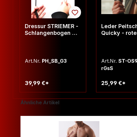
Dressur STRIEMER -
Leder Peitsc
Schlangenbogen mit
Quicky - roter Griff,
3mm Gummischnur
schwarze Str
Art.Nr.
PH_SB_G3
Art.Nr.
ST-OS9
rGsS
39,99 €*
25,99 €*
Warenkorb
Warenko
Produktgalerie überspringen
Ähnliche Artikel