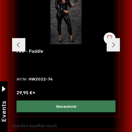
Fire - Paddle
Art.Nr.
HW2022-74
29,95 €*
Events
Warenkorb
Produktgalerie überspringen
Kunden kauften auch