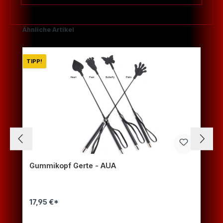
Produktgalerie überspringen
Ähnliche Artikel
TIPP!
Gummikopf Gerte - AUA
17,95 €*