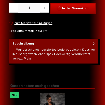
Produkt Anzahl: Gib den gewünschten Wert ein oder benutze die Schaltfl
In den Warenkorb
Zum Merkzettel hinzufügen
Produktnummer:
PD13_rot
Beschreibung
Wunderschönes, punziertes Lederpaddle,ein Klassiker
in aussergewöhnlicher Optik Hochwertig verarbeitetet
verfe…
Mehr
Produktgalerie überspringen
Kunden haben auch gesehen
NEU