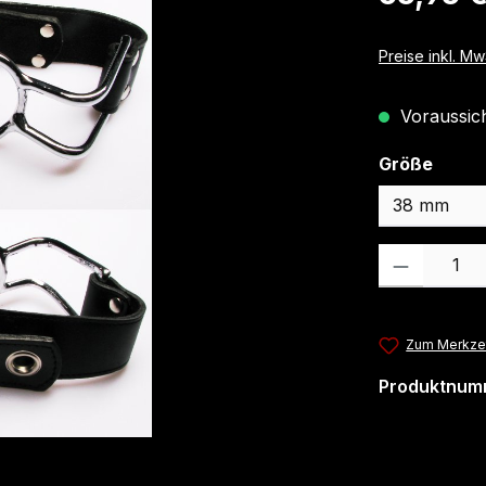
Preise inkl. M
Voraussicht
ausw
Größe
Produkt Anzahl
Zum Merkzet
Produktnum