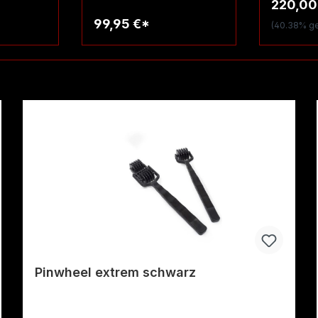
220,00
99,95 €*
(40.38% ge
rb
Warenkorb
W
Pinwheel extrem schwarz