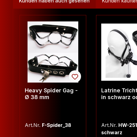
Kunden haben auch gesehen
Kunden kaufte
Produktgalerie überspringen
Heavy Spider Gag -
Latrine Trich
Ø 38 mm
in schwarz o
pink
Art.Nr.
F-Spider_38
Art.Nr.
HW-251
schwarz