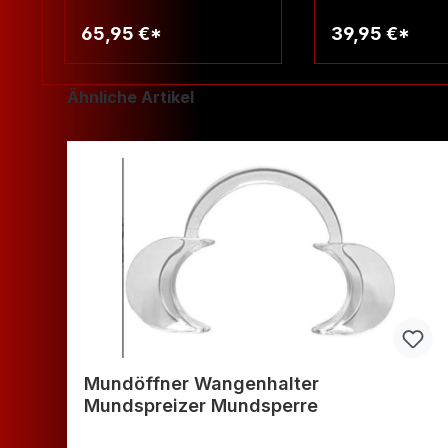
65,95 €*
39,95 €*
Warenkorb
Warenko
Produktgalerie überspringen
Ähnliche Artikel
Mundöffner Wangenhalter
Mundspreizer Mundsperre