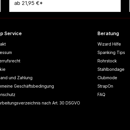
ab
21,95 €*
Warenkorb
p Service
Beratung
akt
Wizard Hilfe
ressum
Spanking Tips
rrufsrecht
Rohrstock
kie
Stahlbondage
sand und Zahlung
Clubmode
gemeine Geschäftsbedingung
StrapOn
enschutz
FAQ
rbeitungsverzeichnis nach Art. 30 DSGVO