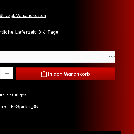
wSt. zzgl. Versandkosten
liche Lieferzeit: 3-6 Tage
ählen
: Gib den gewünschten Wert ein oder benutze die Schaltflächen um
In den Warenkorb
tel hinzufügen
mer:
F-Spider_38