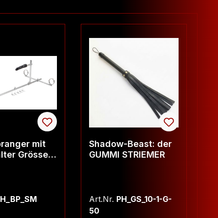
ranger mit
Shadow-Beast: der
S
lter Grösse
GUMMI STRIEMER
-
D
u
PH_BP_SM
Art.Nr.
PH_GS_10-1-G-
Ar
50