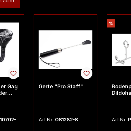
n auch
Rabatt
%
ter Gag
Gerte "Pro Staff"
Bodenp
der
Dildoha
S/M
10702-
Art.Nr.
OS1282-S
Art.Nr.