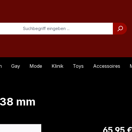
n
Gay
Mode
Klinik
Toys
Accessoires
Ø 38 mm
Regulärer Pre
65,95 