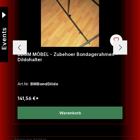
Events
BDSM MÖBEL - Zubehoer Bondagerahmen -
Dildohalter
Art.Nr.
BMBondDildo
141,56 €*
Warenkorb
Produktgalerie überspringen
Ähnliche Artikel