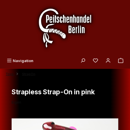
Zum Hauptinhalt springen
Du hast 0 Produk
Navigation
Toys
StrapOn
Strapless Strap-On in pink
Eigen
Bildergalerie überspringen