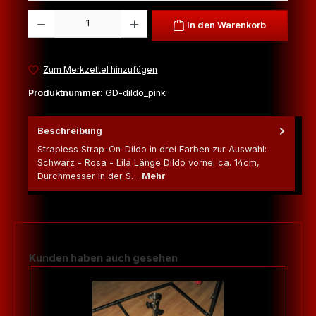
Produkt Anzahl: Gib den gewünschten Wert ein oder benutze die Schaltfl
In den Warenkorb
Zum Merkzettel hinzufügen
Produktnummer:
GD-dildo_pink
Beschreibung
Strapless Strap-On-Dildo in drei Farben zur Auswahl:
Schwarz - Rosa - Lila Länge Dildo vorne: ca. 14cm,
Durchmesser in der S…
Mehr
Produktgalerie überspringen
Kunden haben auch gesehen