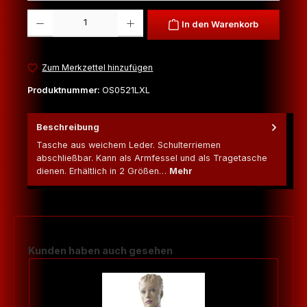
Produkt Anzahl: Gib den gewünschten Wert ein oder benutze die Schaltfl
In den Warenkorb
Zum Merkzettel hinzufügen
Produktnummer:
OS0521LXL
Beschreibung
Tasche aus weichem Leder. Schulterriemen
abschließbar. Kann als Armfessel und als Tragetasche
dienen. Erhältlich in 2 Größen…
Mehr
Produktgalerie überspringen
Kunden haben auch gesehen