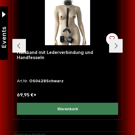
Events
Halsband mit Lederverbindung und
Handfesseln
Art.Nr.
OS0428Schwarz
69,95 €*
Warenkorb
Produktgalerie überspringen
Ähnliche Artikel