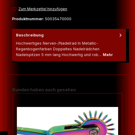
Zum Merkzettel hinzufügen
Produktnummer:
50035470000
Beschreibung
Hochwertiges Nerven-/Nadelrad In Metallic-
Regenbogenfarben Doppeltes Nadelrädchen
Nadelspitzen 5 mm lang Hochwertig und rob…
Mehr
Produktgalerie überspringen
Kunden haben auch gesehen