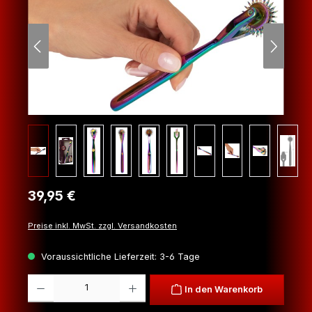
Regulärer Preis:
39,95 €
Preise inkl. MwSt. zzgl. Versandkosten
Voraussichtliche Lieferzeit: 3-6 Tage
Produkt Anzahl: Gib den gewünschten Wert ein oder benutze die Schaltfl
In den Warenkorb