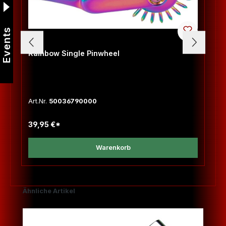
Events
Rainbow Single Pinwheel
Art.Nr.
50036790000
39,95 €*
Warenkorb
Produktgalerie überspringen
Ähnliche Artikel