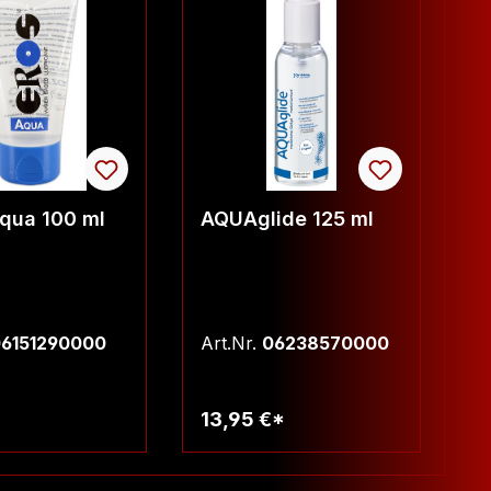
qua 100 ml
AQUAglide 125 ml
L
H
6151290000
Art.Nr.
06238570000
Ar
13,95 €*
7
arenkorb
Warenkorb