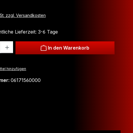
wSt. zzgl. Versandkosten
liche Lieferzeit: 3-6 Tage
: Gib den gewünschten Wert ein oder benutze die Schaltflächen um
In den Warenkorb
tel hinzufügen
mer:
06171560000