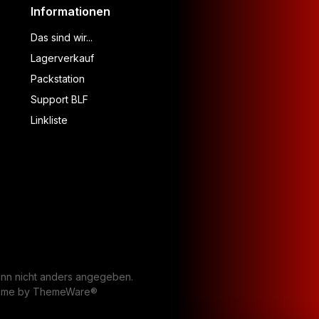
Informationen
Das sind wir...
Lagerverkauf
Packstation
Support BLF
Linkliste
n nicht anders angegeben.
heme by
ThemeWare®