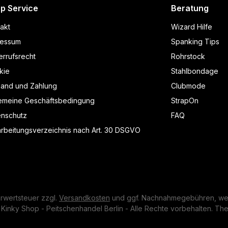
p Service
Beratung
akt
Wizard Hilfe
ressum
Spanking Tips
rrufsrecht
Rohrstock
kie
Stahlbondage
sand und Zahlung
Clubmode
gemeine Geschäftsbedingung
StrapOn
enschutz
FAQ
rbeitungsverzeichnis nach Art. 30 DSGVO
hrwertsteuer zzgl.
Versandkosten
und ggf. Nachnahmegebühren, wen
Kinky Shop - Peitschenhandel Berlin - Alle Rechte vorbehalten. T