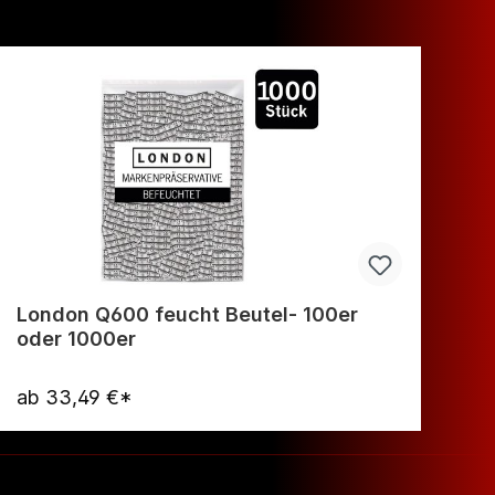
London Q600 feucht Beutel- 100er
Ea
oder 1000er
ab
33,49 €*
16
Warenkorb