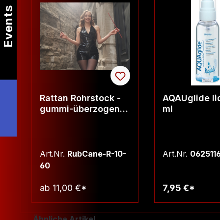
Events
Rattan Rohrstock -
AQAUglide li
gummi-überzogen -
ml
Durchmesser ca.
10mm, Länge ca. 60
cm, Farbe rot
Art.Nr.
RubCane-R-10-
Art.Nr.
062511
60
ab
11,00 €*
7,95 €*
Warenkorb
Warenko
Produktgalerie überspringen
Ähnliche Artikel