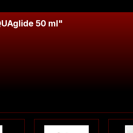
UAglide 50 ml"
eiteigenschaften. Kristallklar. Wasserlöslich und fettfrei.
alance. Made in Germany
se, Sodium Methylparaben, Sodium Benzoate, Lactic Acid