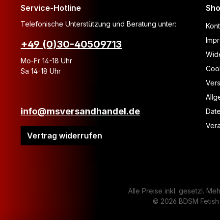
Service-Hotline
Sho
Telefonische Unterstützung und Beratung unter:
Kont
Imp
+49 (0)30-40509713
Wide
Mo-Fr 14-18 Uhr
Coo
Sa 14-18 Uhr
Ver
All
info@msversandhandel.de
Dat
Vera
Vertrag widerrufen
Alle Preise inkl. gesetzl. Me
© 2026 BDSM Fetish 