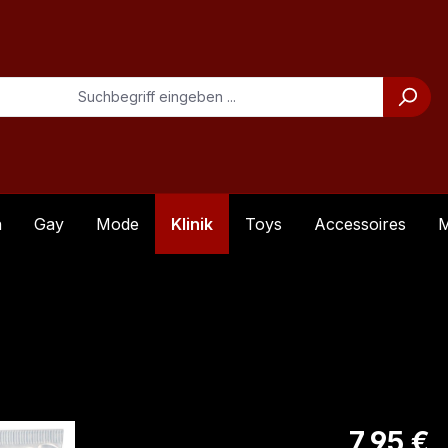
n
Gay
Mode
Klinik
Toys
Accessoires
M
Regulärer Pre
7,95 €