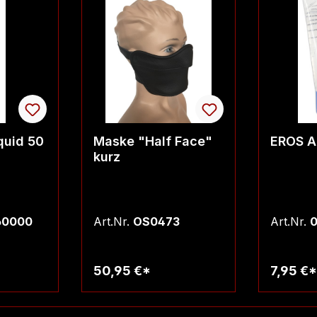
quid 50
Maske "Half Face"
EROS A
kurz
60000
Art.Nr.
OS0473
Art.Nr.
0
50,95 €*
7,95 €*
rb
Warenkorb
W