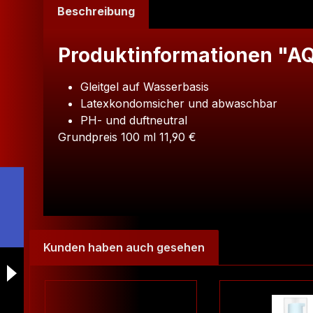
Beschreibung
Produktinformationen "AQ
Gleitgel auf Wasserbasis
Latexkondomsicher und abwaschbar
PH- und duftneutral
Grundpreis 100 ml 11,90 €
Gleiten und genießen!
Medizinisches Gleitgel mit optimalen Langzeit-Gl
klinisch getestet. pH-optimiert für die Intim-B
Kunden haben auch gesehen
Inhaltsstoffe
Produktgalerie überspringen
Aqua, Vegetable Glycerin, Hydroxyethylcellulo