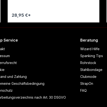
28,95 €*
Warenkorb
p Service
Beratung
akt
Wizard Hilfe
ressum
Spanking Tips
rrufsrecht
Rohrstock
kie
Stahlbondage
sand und Zahlung
Clubmode
gemeine Geschäftsbedingung
StrapOn
enschutz
FAQ
rbeitungsverzeichnis nach Art. 30 DSGVO