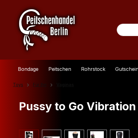
m Hauptinhalt springen
Zur Suche springen
Zur Hauptnavigation springen
Bondage
Peitschen
Rohrstock
Gutschei
Toys
Für Ihn
Vaginas
Pussy to Go Vibration
Bildergalerie überspringen