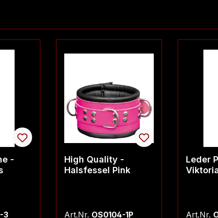
he -
High Quality -
Leder P
s
Halsfessel Pink
Viktori
-3
Art.Nr.
OS0104-1P
Art.Nr.
O