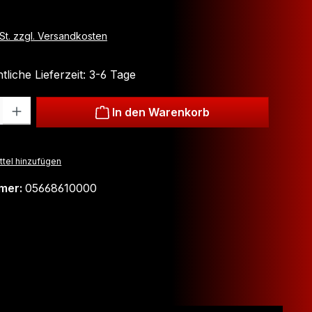
wSt. zzgl. Versandkosten
liche Lieferzeit: 3-6 Tage
: Gib den gewünschten Wert ein oder benutze die Schaltflächen um
In den Warenkorb
tel hinzufügen
mer:
05668610000