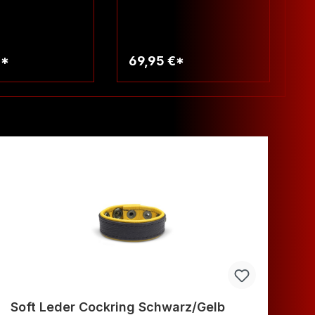
€*
69,95 €*
6
arenkorb
Warenkorb
Soft Leder Cockring Schwarz/Gelb
Re