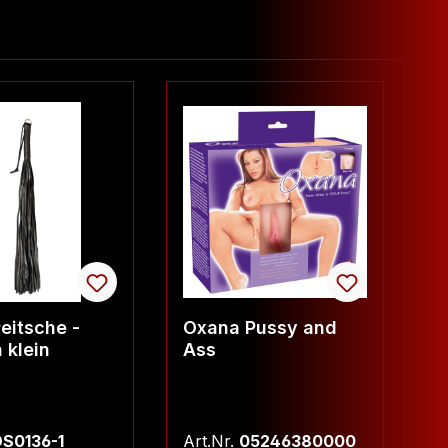
eitsche -
Oxana Pussy and
D
a klein
Ass
S0136-1
Art.Nr.
05246380000
Ar