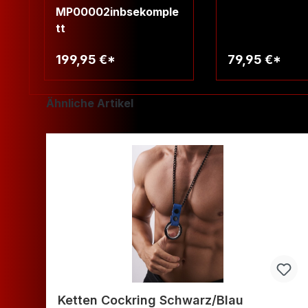
MP00002inbsekomple
tt
199,95 €*
79,95 €*
Warenkorb
Warenko
Produktgalerie überspringen
Ähnliche Artikel
Ketten Cockring Schwarz/Blau