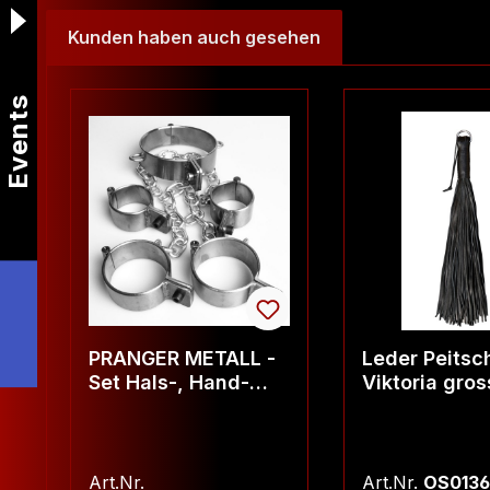
Kunden haben auch gesehen
Produktgalerie überspringen
Events
PRANGER METALL -
Leder Peitsc
Set Hals-, Hand-
Viktoria gros
und Fußfessel Inbus
Art.Nr.
Art.Nr.
OS0136