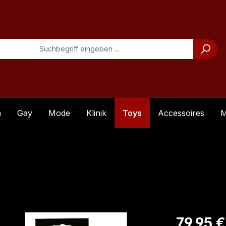
n
Gay
Mode
Klinik
Toys
Accessoires
M
Regulärer Pre
79,95 €