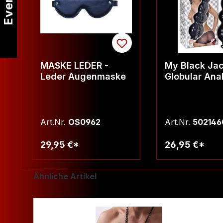
Events
MASKE LEDER -
My Black Ja
Leder Augenmaske
Globular Ana
Art.Nr.
OS0962
Art.Nr.
502146
29,95 €*
26,95 €*
Warenkorb
Warenko
Produktgalerie überspringen
Ähnliche Artikel