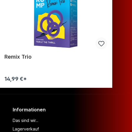
Remix Trio
Vi
14,99 €*
34
Warenkorb
Informationen
Das sind wir...
Lagerverkauf