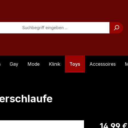
n
Gay
Mode
Klinik
Toys
Accessoires
M
derschlaufe
Regulärer Pre
14,99 €