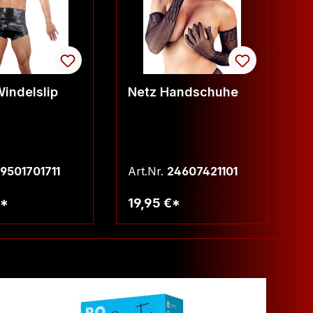
indelslip
Netz Handschuhe
P
9501701711
Art.Nr.
24607421101
Ar
€*
19,95 €*
3
arenkorb
Warenkorb
TIP