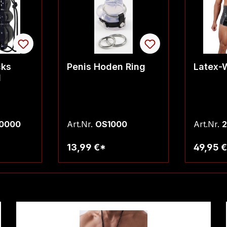
cks
Penis Hoden Ring
Latex-W
l
0000
Art.Nr.
OS1000
Art.Nr.
2
13,99 €*
49,95 
rb
Warenkorb
W