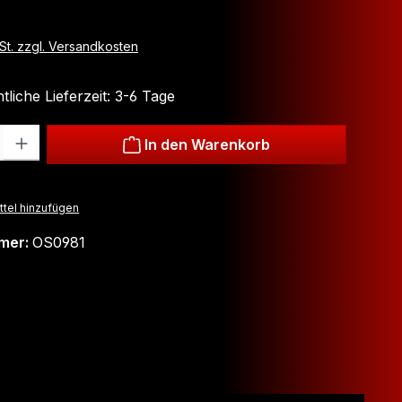
wSt. zzgl. Versandkosten
liche Lieferzeit: 3-6 Tage
: Gib den gewünschten Wert ein oder benutze die Schaltflächen um
In den Warenkorb
tel hinzufügen
mer:
OS0981