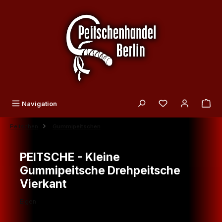
Zum Hauptinhalt springen
Du hast 0 Produk
Navigation
Peitschen
Gummipeitschen
PEITSCHE - Kleine
Gummipeitsche Drehpeitsche
Vierkant
Eigen