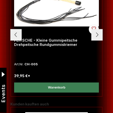
PEITSCHE - Kleine Gummipeitsche
Drehpeitsche Rundgummistriemer
Art.Nr.
CH-005
39,95 €*
Events
Warenkorb
Produktgalerie überspringen
Kunden kauften auch