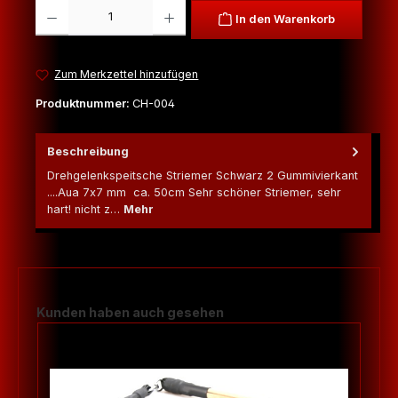
Produkt Anzahl: Gib den gewünschten Wert ein oder benutze die Schaltfl
In den Warenkorb
Zum Merkzettel hinzufügen
Produktnummer:
CH-004
Beschreibung
Drehgelenkspeitsche Striemer Schwarz 2 Gummivierkant
....Aua 7x7 mm ca. 50cm Sehr schöner Striemer, sehr
hart! nicht z…
Mehr
Produktgalerie überspringen
Kunden haben auch gesehen