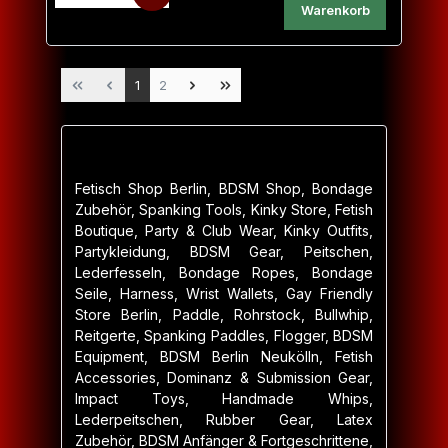
Warenkorb
Seite
Seite
1
2
Fetisch Shop Berlin, BDSM Shop, Bondage
Zubehör, Spanking Tools, Kinky Store, Fetish
Boutique, Party & Club Wear, Kinky Outfits,
Partykleidung, BDSM Gear, Peitschen,
Lederfesseln, Bondage Ropes, Bondage
Seile, Harness, Wrist Wallets, Gay Friendly
Store Berlin, Paddle, Rohrstock, Bullwhip,
Reitgerte, Spanking Paddles, Flogger, BDSM
Equipment, BDSM Berlin Neukölln, Fetish
Accessories, Dominanz & Submission Gear,
Impact Toys, Handmade Whips,
Lederpeitschen, Rubber Gear, Latex
Zubehör, BDSM Anfänger & Fortgeschrittene,