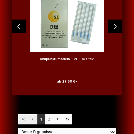
Akupunkturnadeln - VE 100 Stck.
ab
29,50 €*
Seite
Seite
1
2