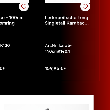
ce - 100cm
Lederpeitsche Long
K
romring
Singletail Karabace
S
- 140cm
K100
Art.Nr.
karab-
Ar
140cmK140.1
 €*
159,95 €*
2
arenkorb
Warenkorb
Ra
%