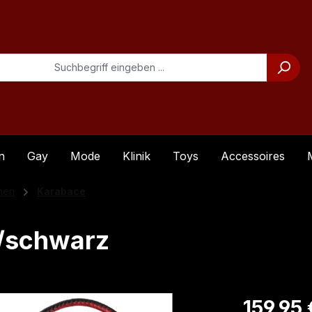
n
Gay
Mode
Klinik
Toys
Accessoires
hen
Karabace
t/schwarz
Regulärer Pre
159,95 