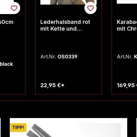
160cm
Lederhalsband rot
Karaba
mit Kette und
mit Ch
Klammern
Art.Nr.
OS0339
Art.Nr.
K
black
22,95 €*
169,95
rb
Warenkorb
W
TIPP!