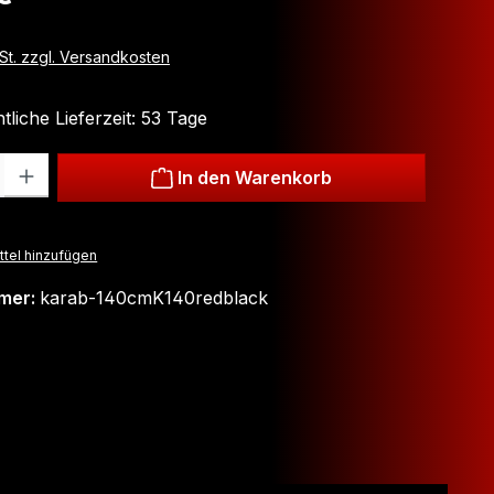
wSt. zzgl. Versandkosten
liche Lieferzeit: 53 Tage
: Gib den gewünschten Wert ein oder benutze die Schaltflächen um
In den Warenkorb
tel hinzufügen
mer:
karab-140cmK140redblack