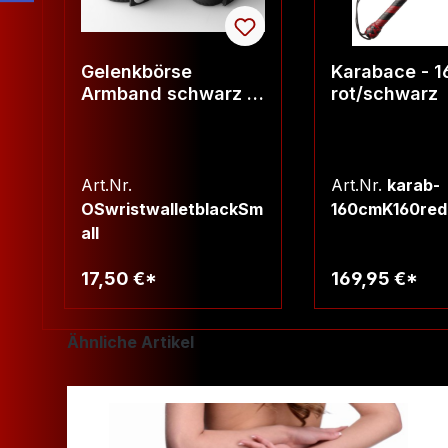
Gelenkbörse
Karabace - 
Armband schwarz -
rot/schwarz
Wrist Wallet black
Art.Nr.
Art.Nr.
karab-
OSwristwalletblackSm
160cmK160red
all
17,50 €*
169,95 €*
Warenkorb
Warenko
Produktgalerie überspringen
Ähnliche Artikel