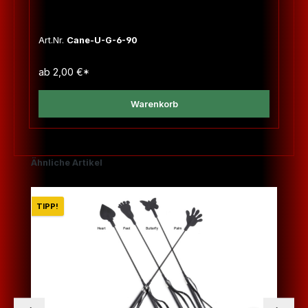
Art.Nr.
Cane-U-G-6-90
ab
2,00 €*
Warenkorb
Produktgalerie überspringen
Ähnliche Artikel
TIPP!