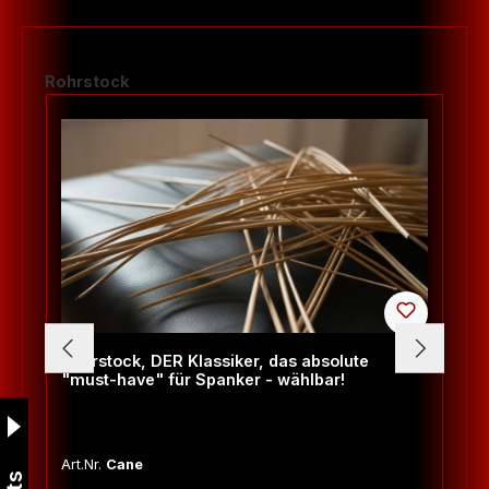
Produktgalerie überspringen
Rohrstock
Rohrstock, DER Klassiker, das absolute
"must-have" für Spanker - wählbar!
Art.Nr.
Cane