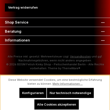
Vertrag widerrufen
Shop Service
Beratung
Informationen
Alle Preise inkl. gesetzl. Mehrwertsteuer zzgl.
Versandkosten
und ggf.
Nachnahmegebühren, wenn nicht anders angegeben.
© 2026 BDSM Fetish Kinky Shop - Peitschenhandel Berlin - Alle Rechte
vorbehalten. Theme by
ThemeWare®
Diese Website verwendet Cookies, um eine bestmögliche Erfahrung
bieten zu können.
Mehr Informationen ...
Konfigurieren
Nur technisch notwendige
Alle Cookies akzeptieren