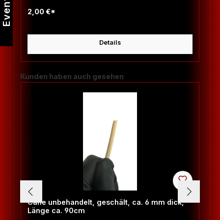
Events
2,00 €*
Details
Produktgalerie überspringen
Kunden haben auch gesehen
Cane unbehandelt, geschält, ca. 6 mm dick,
Länge ca. 90cm