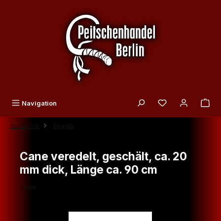
Zum Hauptinhalt springen
Du hast 0 Produk
Navigation
Rohrstock
Einzeln
Cane veredelt, geschält, ca. 20
mm dick, Länge ca. 90 cm
Eigen
Bildergalerie überspringen