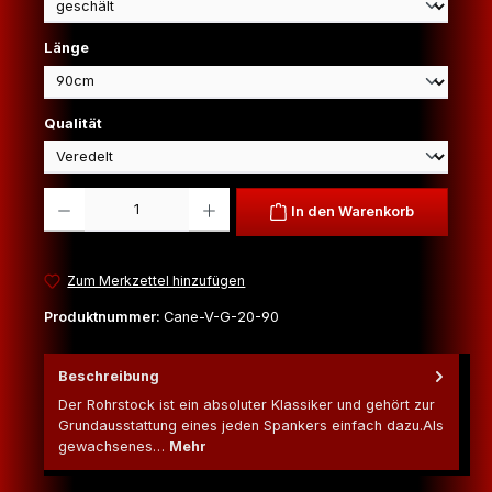
auswählen
Länge
auswählen
Qualität
Produkt Anzahl: Gib den gewünschten Wert ein oder benutze die Schaltfl
In den Warenkorb
Zum Merkzettel hinzufügen
Produktnummer:
Cane-V-G-20-90
Beschreibung
Der Rohrstock ist ein absoluter Klassiker und gehört zur
Grundausstattung eines jeden Spankers einfach dazu.Als
gewachsenes…
Mehr