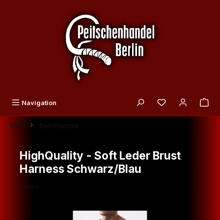
Zum Hauptinhalt springen
Du hast 0 Produk
Navigation
Mode
Body/Harness
HighQuality - Soft Leder Brust
Harness Schwarz/Blau
Oktaw
Bildergalerie überspringen