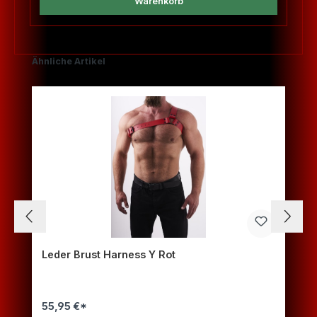
Warenkorb
Produktgalerie überspringen
Ähnliche Artikel
Leder Brust Harness Y Rot
55,95 €*