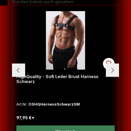
Produktgalerie überspringen
Kunden haben auch gesehen
HighQuality - Soft Leder Brust Harness
Schwarz
Art.Nr.
OSHQHarnessSchwarzSM
97,95 €*