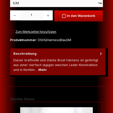
Produkt Anzahl: Gib den gewünschten Wert ein oder benutze die Schaltfl
In den Warenkorb
Zum Merkzettel hinzufügen
Produktnummer:
OSHQHarnessBlauSM
Beschreibung
Dieser kraftvolle und starke Brust Harness ist gefertigt
aus einer vierfach lagigen weichen Leder Konstruktion
und in Kombin…
Mehr
Produktgalerie überspringen
Similar Items