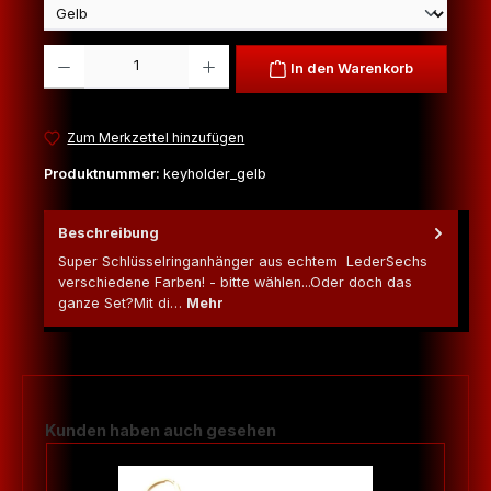
Produkt Anzahl: Gib den gewünschten Wert ein oder benutze die Schaltfl
In den Warenkorb
Zum Merkzettel hinzufügen
Produktnummer:
keyholder_gelb
Beschreibung
Super Schlüsselringanhänger aus echtem LederSechs
verschiedene Farben! - bitte wählen...Oder doch das
ganze Set?Mit di…
Mehr
Produktgalerie überspringen
Kunden haben auch gesehen