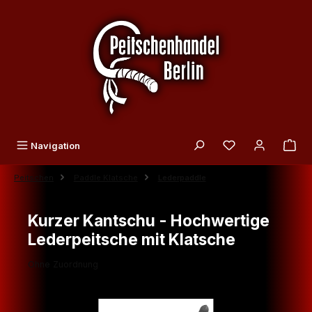
Zum Hauptinhalt springen
Du hast 0 Produk
Navigation
Peitschen
Paddle Klatsche
Lederpaddle
Kurzer Kantschu - Hochwertige
Lederpeitsche mit Klatsche
Ohne Zuordnung
Bildergalerie überspringen