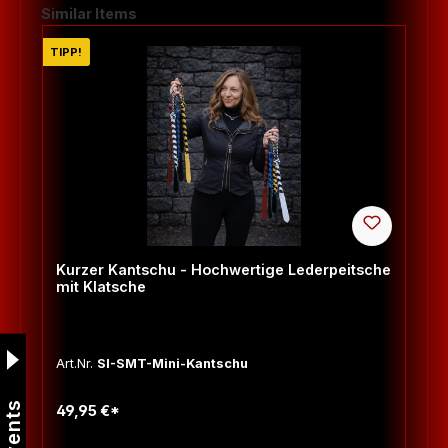
Produktgalerie überspringen
Similar Items
TIPP!
Kurzer Kantschu - Hochwertige Lederpeitsche
mit Klatsche
Art.Nr.
SI-SMT-Mini-Kantschu
Events
49,95 €*