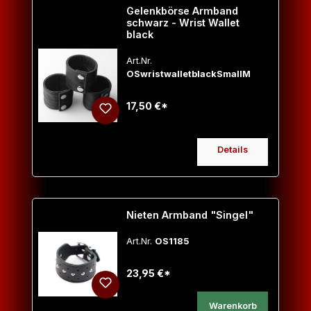
Gelenkbörse Armband
schwarz - Wrist Wallet
black
Art.Nr.
OSwristwalletblackSmallM
17,50 €*
Details
Nieten Armband "Singel"
Art.Nr.
OS1185
23,95 €*
Warenkorb