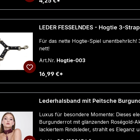
4,25 €*
LEDER FESSELNDES - Hogtie 3-Straps
Für das nette Hogtie-Spiel unentbehrlich! 
nett!
Art.Nr.
Hogtie-003
16,99 €*
Lederhalsband mit Peitsche Burgun
Luxus für besondere Momente: Dieses eleg
Burgunderrot mit glänzenden Roségold-Ak
lackiertem Rindsleder, strahlt es Eleganz 
setzt ein verspieltes Highlight und macht