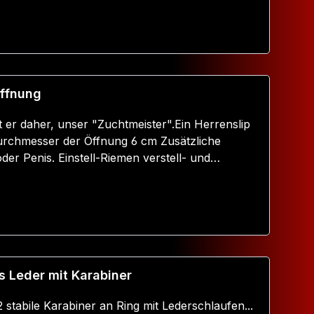
rch seine stabile und langlebige Verarbeitung.
nehm zu tragen – selbst bei intensiver Nutzung.
Warenkorb
er 65 mm, Doppel-Niete 10 mm) Gewicht:
Öffnung
 perfekt kombinierbar als luxuriöses Bondage-
 er daher, unser "Zuchtmeister".Ein Herrenslip
urchmesser der Öffnung 6 cm Zusätzliche
er Penis. Einstell-Riemen verstell- und
n ;)Wird OHNE Dildo ausgeliefert!
Warenkorb
 Leder mit Karabiner
2 stabile Karabiner an Ring mit Lederschlaufen...