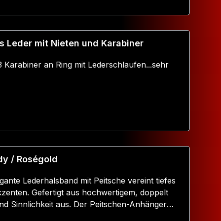
 Leder mit Nieten und Karabiner
3 Karabiner an Ring mit Lederschlaufen...sehr
Warenkorb
dy / Roségold
ante Lederhalsband mit Peitsche vereint tiefes
zenten. Gefertigt aus hochwertigem, doppelt
und Sinnlichkeit aus. Der Peitschen-Anhänger
 das Halsband zu einem echten Blickfang. Neben