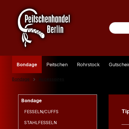
m Hauptinhalt springen
Zur Suche springen
Zur Hauptnavigation springen
Bondage
Peitschen
Rohrstock
Gutschei
Bondage
Accessoires
Bondage
Produ
Ti
FESSELN/CUFFS
STAHLFESSELN