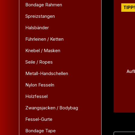
Bondage Rahmen
TIPP!
TIPP!
Spreizstangen
Halsbänder
Führleinen / Ketten
Knebel / Masken
Seile / Ropes
"EDDY" the BDSM-Teddy -
Auf
Metall-Handschellen
sieben Farben!
Nylon Fesseln
Holzfessel
95,95 €*
Zwangsjacken / Bodybag
Fessel-Gurte
Bondage Tape