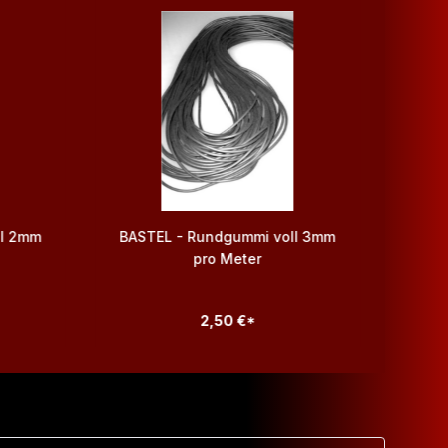
ll 2mm
BASTEL - Rundgummi voll 3mm
BAST
pro Meter
2,50 €*