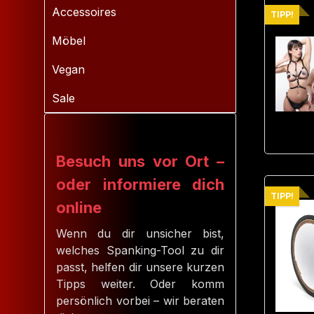
Accessoires
TIPP!
Möbel
Vegan
Sale
Besuch uns vor Ort –
oder informiere dich
TIPP!
online
Wenn du dir unsicher bist,
welches Spanking-Tool zu dir
passt, helfen dir unsere kurzen
Tipps weiter. Oder komm
persönlich vorbei – wir beraten