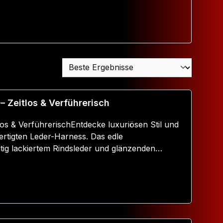
– Zeitlos & Verführerisch
los & VerführerischEntdecke luxuriösen Stil und
ertigten Leder-Harness. Das edle
ig lackiertem Rindsleder und glänzenden
re zu einem wahren Hingucker. Ideal für
k mit einem Hauch von Erotik kombinieren
PassformUnser Harness besteht aus einem
baren Halsband und einem Taillengurt. Mit den
t du die Passform perfekt auf deinen Körper
 auch Funktionalität.🔥 Produktdetails:✔