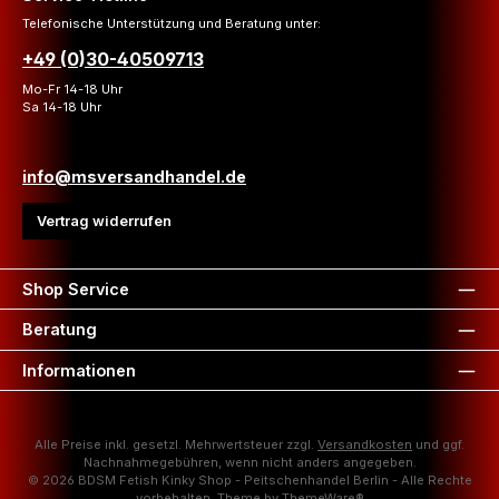
Telefonische Unterstützung und Beratung unter:
+49 (0)30-40509713
Mo-Fr 14-18 Uhr
Sa 14-18 Uhr
info@msversandhandel.de
Vertrag widerrufen
Shop Service
Beratung
Informationen
Alle Preise inkl. gesetzl. Mehrwertsteuer zzgl.
Versandkosten
und ggf.
Nachnahmegebühren, wenn nicht anders angegeben.
© 2026 BDSM Fetish Kinky Shop - Peitschenhandel Berlin - Alle Rechte
vorbehalten. Theme by
ThemeWare®