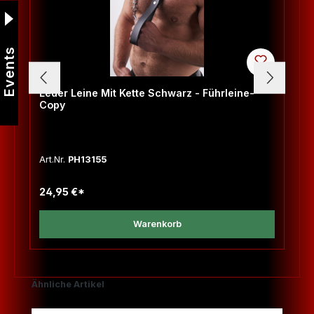
Events
Leder Leine Mit Kette Schwarz - Führleine-
Copy
Art.Nr.
PH13155
24,95 €*
Warenkorb
Produktgalerie überspringen
Ähnliche Artikel