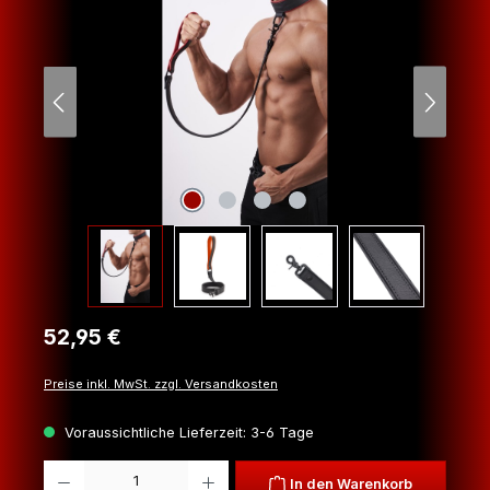
Regulärer Preis:
52,95 €
Preise inkl. MwSt. zzgl. Versandkosten
Voraussichtliche Lieferzeit: 3-6 Tage
Produkt Anzahl: Gib den gewünschten Wert ein oder benutze die Schaltfl
In den Warenkorb