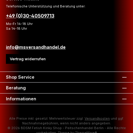
Telefonische Unterstützung und Beratung unter:
+49 (0)30-40509713
Mo-Fr 14-18 Uhr
Sa 14-18 Uhr
info@msversandhandel.de
Vertrag widerrufen
Shop Service
Beratung
Informationen
Alle Preise inkl. gesetzl. Mehrwertsteuer zzgl.
Versandkosten
und ggf.
Nachnahmegebühren, wenn nicht anders angegeben.
© 2026 BDSM Fetish Kinky Shop - Peitschenhandel Berlin - Alle Rechte
vorbehalten. Theme by
ThemeWare®