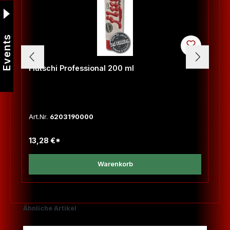
Events
Flutschi Professional 200 ml
Art.Nr.
6203190000
13,28 €*
Warenkorb
Produktgalerie überspringen
Ähnliche Artikel