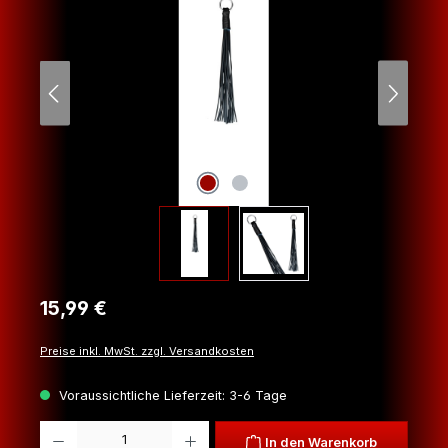
Regulärer Preis:
15,99 €
Preise inkl. MwSt. zzgl. Versandkosten
Voraussichtliche Lieferzeit: 3-6 Tage
Produkt Anzahl: Gib den gewünschten Wert ein oder benutze die Schaltfl
In den Warenkorb