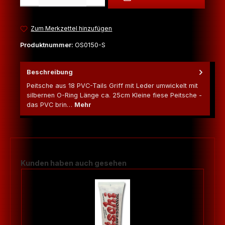
Zum Merkzettel hinzufügen
Produktnummer:
OS0150-S
Beschreibung
Peitsche aus 18 PVC-Tails Griff mit Leder umwickelt mit
silbernen O-Ring Länge ca. 25cm Kleine fiese Peitsche -
das PVC brin…
Mehr
Produktgalerie überspringen
Kunden haben auch gesehen