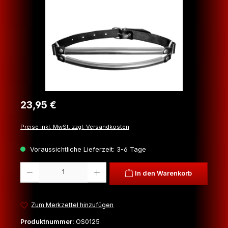
Regulärer Preis:
23,95 €
Preise inkl. MwSt. zzgl. Versandkosten
Voraussichtliche Lieferzeit: 3-6 Tage
Produkt Anzahl: Gib den gewünschten Wert ein oder benutze die Schaltfl
In den Warenkorb
Zum Merkzettel hinzufügen
Produktnummer:
OS0125