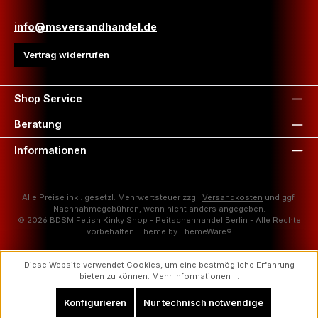
info@msversandhandel.de
Vertrag widerrufen
Shop Service
Beratung
Informationen
Alle Preise inkl. gesetzl. Mehrwertsteuer zzgl.
Versandkosten
und ggf.
Nachnahmegebühren, wenn nicht anders angegeben.
© 2026 BDSM Fetish Kinky Shop - Peitschenhandel Berlin - Alle Rechte
vorbehalten. Theme by
ThemeWare®
Diese Website verwendet Cookies, um eine bestmögliche Erfahrung
bieten zu können.
Mehr Informationen ...
Konfigurieren
Nur technisch notwendige