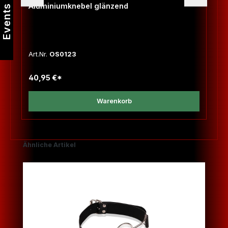
Aluminiumknebel glänzend
Events
Art.Nr.
OS0123
40,95 €*
Warenkorb
Produktgalerie überspringen
Ähnliche Artikel