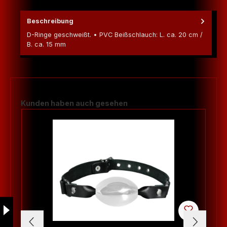
Beschreibung
D-Ringe geschweißt. • PVC Beißschlauch: L. ca. 20 cm /
B. ca. 15 mm
Produktgalerie überspringen
Kunden haben auch gesehen