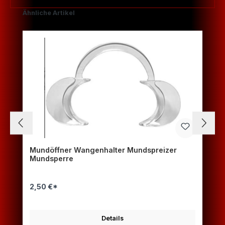
Produktgalerie überspringen
Ähnliche Artikel
Mundöffner Wangenhalter Mundspreizer
Mundsperre
2,50 €*
Details