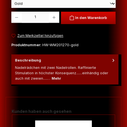
Produkt Anzahl: Gib den gewünschten Wert ein oder benutze die Schaltfl
In den Warenkorb
Zum Merkzettel hinzufügen
Produktnummer:
HW-WM201270-gold
Beschreibung
Nadelrädchen mit zwei Nadelrollen. Raffinierte
Stimulation in höchster Konsequenz.......einhändig oder
auch mit zweien.....…
Mehr
Produktgalerie überspringen
Kunden haben auch gesehen