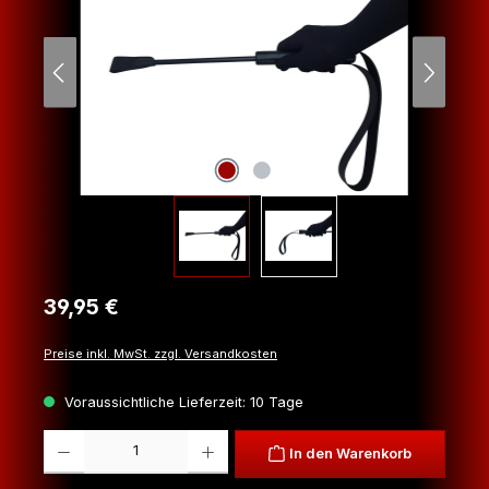
Regulärer Preis:
39,95 €
Preise inkl. MwSt. zzgl. Versandkosten
Voraussichtliche Lieferzeit: 10 Tage
Produkt Anzahl: Gib den gewünschten Wert ein oder benutze die Schaltfl
In den Warenkorb