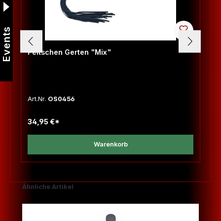
Events
Peitschen Gerten "Mix"
Art.Nr.
OS0456
34,95 €*
Warenkorb
Produktgalerie überspringen
Ähnliche Artikel