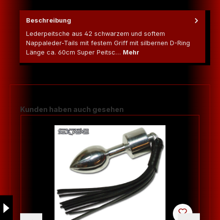
Beschreibung
Lederpeitsche aus 42 schwarzem und softem
Nappaleder-Tails mit festem Griff mit silbernen D-Ring
Länge ca. 60cm Super Peitsc…
Mehr
Produktgalerie überspringen
Kunden haben auch gesehen