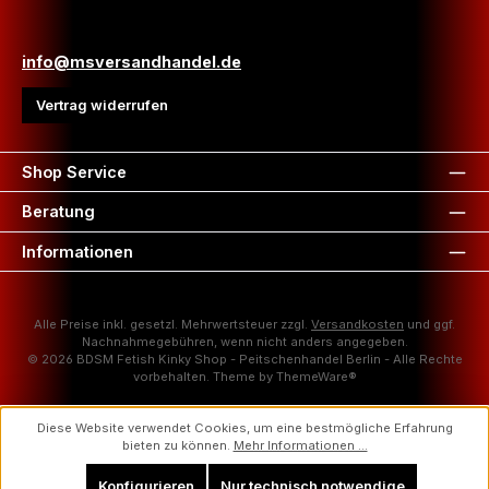
info@msversandhandel.de
Vertrag widerrufen
Shop Service
Beratung
Informationen
Alle Preise inkl. gesetzl. Mehrwertsteuer zzgl.
Versandkosten
und ggf.
Nachnahmegebühren, wenn nicht anders angegeben.
© 2026 BDSM Fetish Kinky Shop - Peitschenhandel Berlin - Alle Rechte
vorbehalten. Theme by
ThemeWare®
Diese Website verwendet Cookies, um eine bestmögliche Erfahrung
bieten zu können.
Mehr Informationen ...
Konfigurieren
Nur technisch notwendige