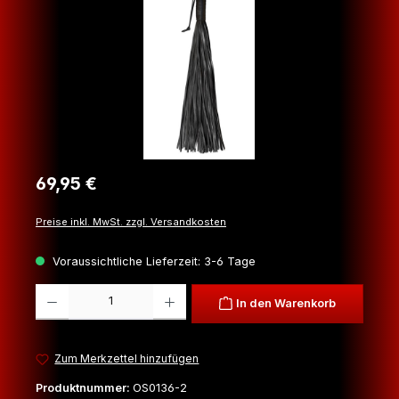
Regulärer Preis:
69,95 €
Preise inkl. MwSt. zzgl. Versandkosten
Voraussichtliche Lieferzeit: 3-6 Tage
Produkt Anzahl: Gib den gewünschten Wert ein oder benutze die Schaltfl
In den Warenkorb
Zum Merkzettel hinzufügen
Produktnummer:
OS0136-2