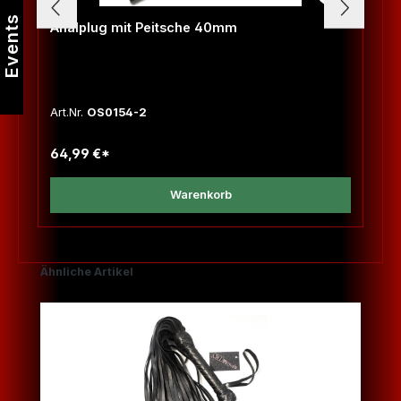
Events
Analplug mit Peitsche 40mm
Art.Nr.
OS0154-2
64,99 €*
Warenkorb
Produktgalerie überspringen
Ähnliche Artikel