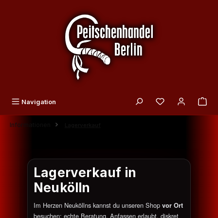
Zum Hauptinhalt springen
Du hast 0 Produk
Navigation
Informationen
Lagerverkauf
Lagerverkauf in
Neukölln
Im Herzen Neuköllns kannst du unseren Shop
vor Ort
besuchen: echte Beratung, Anfassen erlaubt, diskret