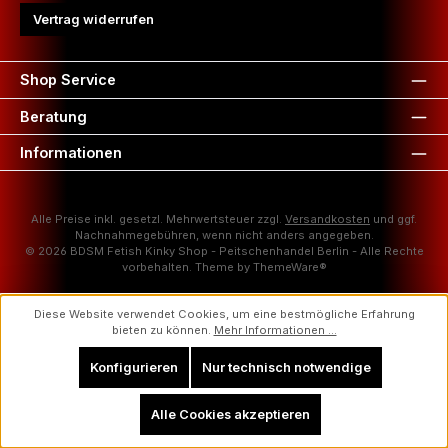
Vertrag widerrufen
Shop Service
Beratung
Informationen
Alle Preise inkl. gesetzl. Mehrwertsteuer zzgl.
Versandkosten
und ggf.
Nachnahmegebühren, wenn nicht anders angegeben.
© 2026 BDSM Fetish Kinky Shop - Peitschenhandel Berlin - Alle Rechte
vorbehalten. Theme by
ThemeWare®
Diese Website verwendet Cookies, um eine bestmögliche Erfahrung
bieten zu können.
Mehr Informationen ...
Konfigurieren
Nur technisch notwendige
Alle Cookies akzeptieren