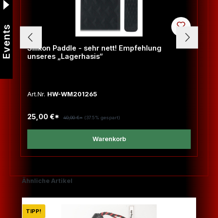
Events
Silikon Paddle - sehr nett! Empfehlung
unseres „Lagerhasis“
Art.Nr.
HW-WM201265
25,00 €*
40,00 €*
(37.5% gespart)
Warenkorb
Produktgalerie überspringen
Ähnliche Artikel
TIPP!