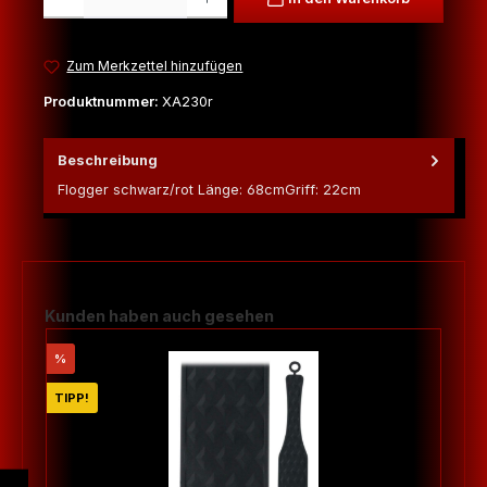
Zum Merkzettel hinzufügen
Produktnummer:
XA230r
Beschreibung
Flogger schwarz/rot Länge: 68cmGriff: 22cm
Produktgalerie überspringen
Kunden haben auch gesehen
Rabatt
%
TIPP!