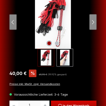
Verkaufspreis:
40,00 €
%
Regulärer Preis:
49,95 €
(19.92% gespart)
Preise inkl. MwSt. zzgl. Versandkosten
Voraussichtliche Lieferzeit: 3-6 Tage
Produkt Anzahl: Gib den gewünschten Wert ein oder benutze die Schaltfl
In den Warenkorb