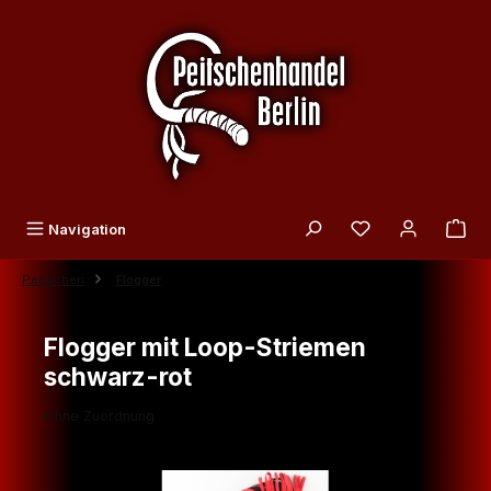
Zum Hauptinhalt springen
Du hast 0 Produk
Navigation
Peitschen
Flogger
Flogger mit Loop-Striemen
schwarz-rot
Ohne Zuordnung
Bildergalerie überspringen