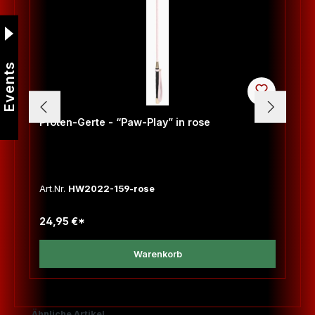
Events
Pfoten-Gerte - “Paw-Play” in rose
Art.Nr.
HW2022-159-rose
24,95 €*
Warenkorb
Produktgalerie überspringen
Ähnliche Artikel