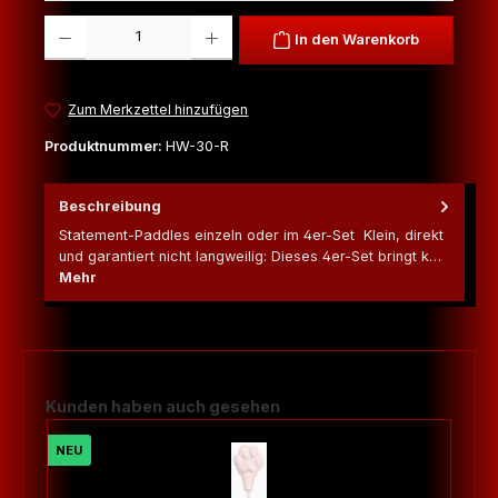
Produkt Anzahl: Gib den gewünschten Wert ein oder benutze die Schaltfl
In den Warenkorb
Zum Merkzettel hinzufügen
Produktnummer:
HW-30-R
Beschreibung
Statement-Paddles einzeln oder im 4er-Set Klein, direkt
und garantiert nicht langweilig: Dieses 4er-Set bringt k…
Mehr
Produktgalerie überspringen
Kunden haben auch gesehen
NEU