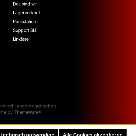
Das sind wir...
Lagerverkauf
Packstation
Support BLF
Linkliste
n nicht anders angegeben.
heme by
ThemeWare®
 technisch notwendige
Alle Cookies akzeptieren