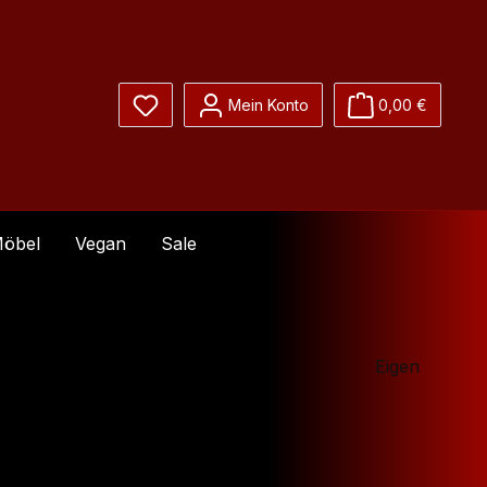
Du hast 0 Produkte auf dem Merkzettel
Mein Konto
0,00 €
öbel
Vegan
Sale
Eigen
is: