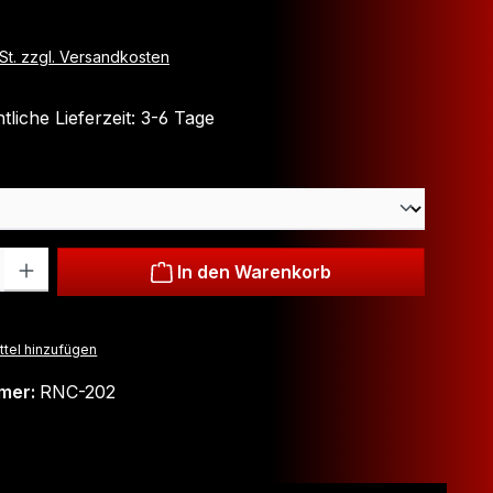
wSt. zzgl. Versandkosten
liche Lieferzeit: 3-6 Tage
ählen
: Gib den gewünschten Wert ein oder benutze die Schaltflächen um
In den Warenkorb
tel hinzufügen
mer:
RNC-202