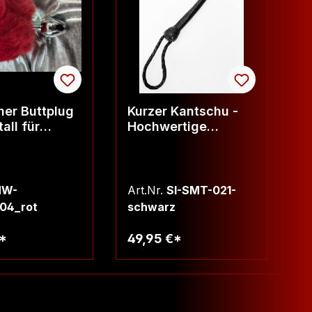
her Buttplug
Kurzer Kantschu -
L
all für
Hochwertige
S
y
Lederpeitsche mit
Z
Klatsche
V
HW-
Art.Nr.
SI-SMT-021-
Ar
04_rot
schwarz
€*
49,95 €*
5
arenkorb
Warenkorb