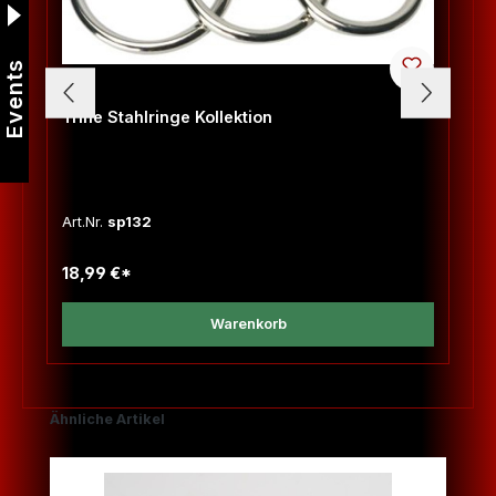
Events
Trine Stahlringe Kollektion
Art.Nr.
sp132
18,99 €*
Warenkorb
Produktgalerie überspringen
Ähnliche Artikel