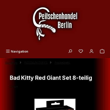
Zum Hauptinhalt springen
Du hast 0 Produk
Navigation
Bondage
FESSELN/CUFFS
Fesselsets
Bad Kitty Red Giant Set 8-teilig
Orion
Bildergalerie überspringen