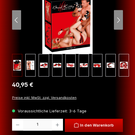
Regulärer Preis:
40,95 €
Preise inkl. MwSt. zzgl. Versandkosten
Voraussichtliche Lieferzeit: 3-6 Tage
Produkt Anzahl: Gib den gewünschten Wert ein oder benutze die Schaltfl
In den Warenkorb