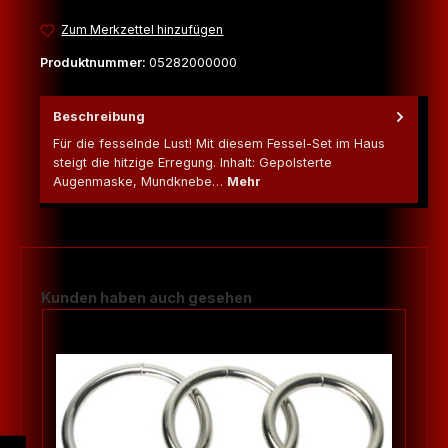
Zum Merkzettel hinzufügen
Produktnummer:
05282000000
Beschreibung
Für die fesselnde Lust! Mit diesem Fessel-Set im Haus
steigt die hitzige Erregung. Inhalt: Gepolsterte
Augenmaske, Mundknebe…
Mehr
Produktgalerie überspringen
Kunden haben auch gesehen